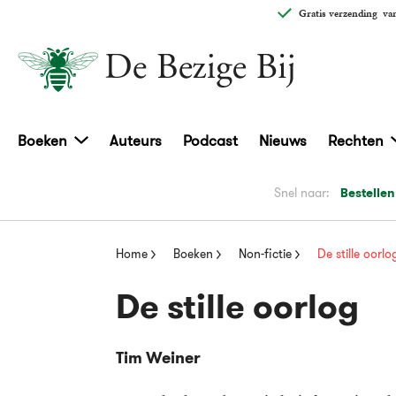
Gratis verzending
van
Boeken
Auteurs
Podcast
Nieuws
Rechten
Snel naar:
Bestellen
Home
Boeken
Non-fictie
De stille oorlo
De stille oorlog
Tim Weiner