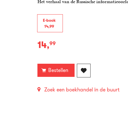
Het verhaal van de Russische informatieoor
E-book
14
,
99
14
,
99
E-
book:
Bestellen
Zoek een boekhandel in de buurt