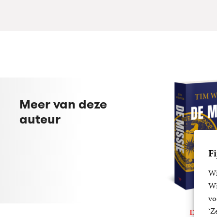
Meer van deze
auteur
Fi
Wi
Wi
vo
‘Z
De miss