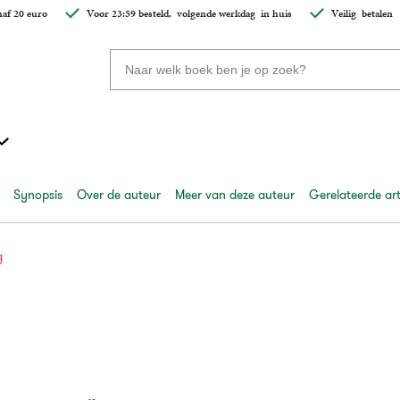
af 20 euro
Voor 23:59 besteld,
volgende werkdag
in huis
Veilig
betalen
Zoeken
naar
boeken,
auteurs
en
uitgevers
Synopsis
Over de auteur
Meer van deze auteur
Gerelateerde art
g