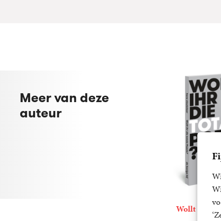
Meer van deze
auteur
Fi
Wi
Wi
vo
Wollt Ihr die
‘Z