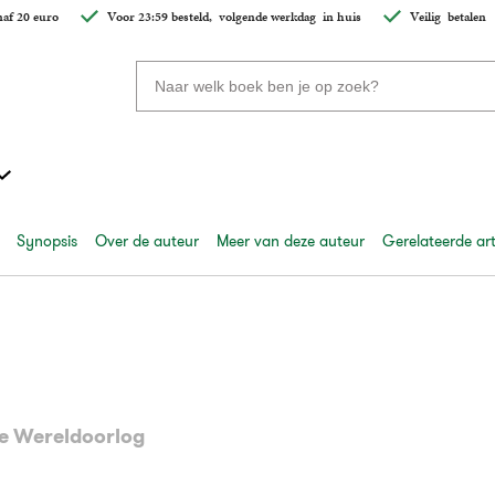
af 20 euro
Voor 23:59 besteld,
volgende werkdag
in huis
Veilig
betalen
Zoeken
naar
boeken,
auteurs
en
uitgevers
Synopsis
Over de auteur
Meer van deze auteur
Gerelateerde art
de Wereldoorlog