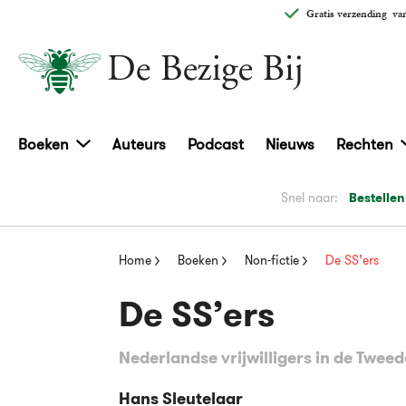
Gratis verzending
van
Boeken
Auteurs
Podcast
Nieuws
Rechten
Snel naar:
Bestellen
Home
Boeken
Non-fictie
De SS’ers
De SS’ers
Nederlandse vrijwilligers in de Twee
Hans Sleutelaar