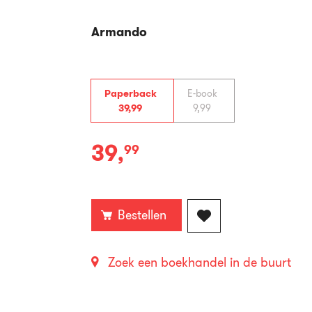
Armando
Paperback
E-book
39
,
99
9
,
99
39
,
99
Paperback:
Bestellen
Zoek een boekhandel in de buurt