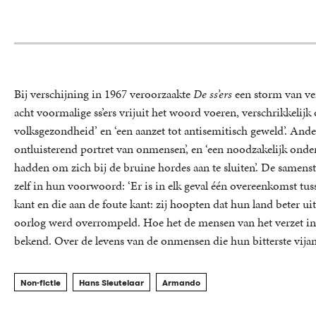
Bij verschijning in 1967 veroorzaakte
De ss’ers
een storm van ve
acht voormalige ss’ers vrijuit het woord voeren, verschrikkelijk o
volksgezondheid’ en ‘een aanzet tot antisemitisch geweld’. And
ontluisterend portret van onmensen’, en ‘een noodzakelijk onde
hadden om zich bij de bruine hordes aan te sluiten’. De samens
zelf in hun voorwoord: ‘Er is in elk geval één overeenkomst tus
kant en die aan de foute kant: zij hoopten dat hun land beter 
oorlog werd overrompeld. Hoe het de mensen van het verzet in 
bekend. Over de levens van de onmensen die hun bitterste vij
Non-fictie
Hans Sleutelaar
Armando