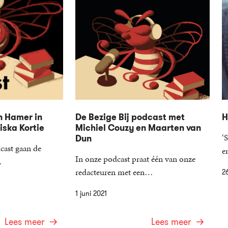
n Hamer in
De Bezige Bij podcast met
H
ska Kortie
Michiel Couzy en Maarten van
‘
Dun
cast gaan de
e
In onze podcast praat één van onze
…
redacteuren met een…
2
1 juni 2021
Lees meer
Lees meer