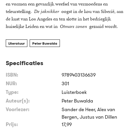
en vormen een gevaarlijk weefsel van vermoedens en
teleurstelling.
De jaknikker
oogst in de kou van Siberië, aan
de kust van Los Angeles en ten slotte in het bedrieglijk
huiselijke Leiden en wat in
Otmars zonen
gezaaid wordt.
Literatuur
Peter Buwalda
Specificaties
ISBN:
9789403136639
NUR:
301
Type:
Luisterboek
Auteur(s):
Peter Buwalda
Voorlezer:
Sander de Heer, Alex van
Bergen, Justus van Dillen
Prijs:
17
,
99