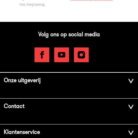
van toepassing.
Volg ons op social media
Onze uitgeverij
Over ons
Contact
Geschiedenis
Contactinformatie
Klantenservice
Aanbiedingsbrochures