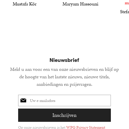
m
Mustafa Kör
Maryam Hassouni
21
Paperback
,
99
22
Paperback
,
99
Stef
34
Paperba
,
99
Nieuwsbrief
Meld u aan voor een van onze nieuwsbrieven en blijf op
de hoogte van het laatste nieuws, nieuwe titels,
aanbiedingen en prijsvragen.
E-
mailadres
Inschrijven
Op onze nieuwsbrieven is het
WPG Privacy Statement