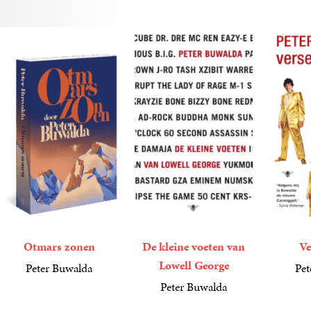
Otmars zonen
De kleine voeten van
Ve
Lowell George
Peter Buwalda
Pet
20
Paperback
,
00
6
E-
,
99
Peter Buwalda
book
17
Paperback
,
99