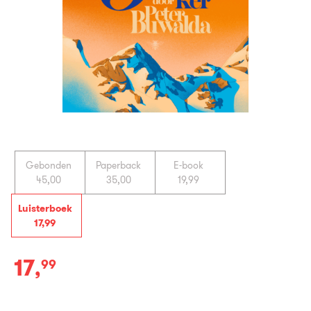
Gebonden
Paperback
E-book
45
,
00
35
,
00
19
,
99
Luisterboek
17
,
99
17
,
99
Luisterboek: