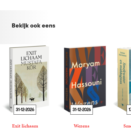
Bekijk ook eens
31-12-2026
31-12-2026
1
Exit lichaam
Wezens
Sme