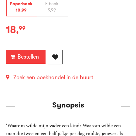
Paperback
E-book
18
,
99
9
,
99
18
,
99
Paperback:
Bestellen
Zoek een boekhandel in de buurt
Synopsis
‘Waarom wilde mijn vader een kind? Waarom wilde een
man die twee en een half pakje per dag rookte, jenever als