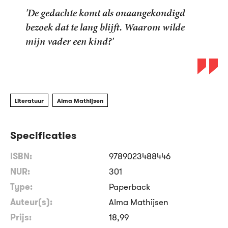
'De gedachte komt als onaangekondigd
bezoek dat te lang blijft. Waarom wilde
mijn vader een kind?'
Literatuur
Alma Mathijsen
Specificaties
ISBN:
9789023488446
NUR:
301
Type:
Paperback
Auteur(s):
Alma Mathijsen
Prijs:
18
,
99