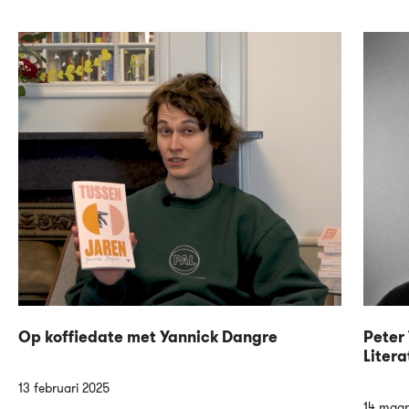
Op koffiedate met Yannick Dangre
Peter 
Litera
13 februari 2025
14 maar