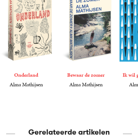
Onderland
Bewaar de zomer
Ik wil 
Alma Mathijsen
Alma Mathijsen
Alm
22
Paperback
,
99
22
Paperback
,
99
6
E-
,
99
book
Gerelateerde artikelen