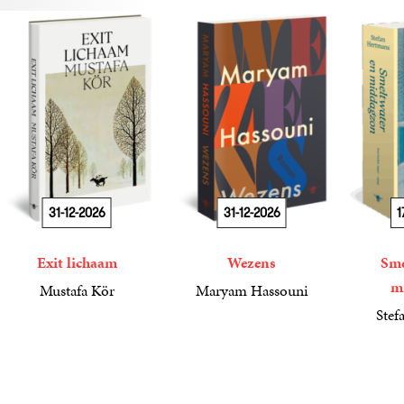
31-12-2026
31-12-2026
1
Exit lichaam
Wezens
Sme
m
Mustafa Kör
Maryam Hassouni
21
Paperback
,
99
22
Paperback
,
99
Stef
34
Paperba
,
99