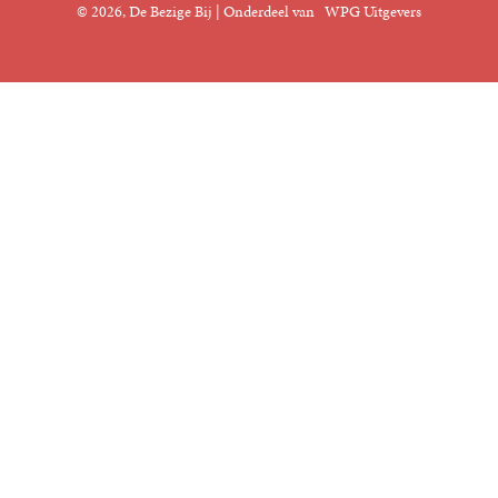
© 2026, De Bezige Bij | Onderdeel van
WPG Uitgevers
Klantenservice
Rechten
Foreign Rights