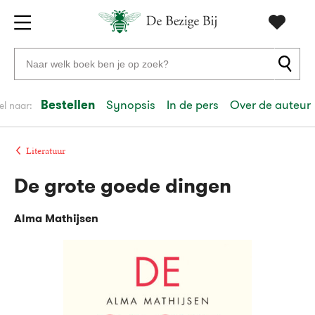
Gratis
vanaf
Zoeken
verzending
20
naar
euro
boeken,
Bestellen
Synopsis
In de pers
Over de auteur
el naar:
Voor
auteurs
23:59
volgende
in
en
besteld,
werkdag
huis
uitgevers
Literatuur
De grote goede dingen
Veilig
betalen
Alma Mathijsen
Gratis
retourneren