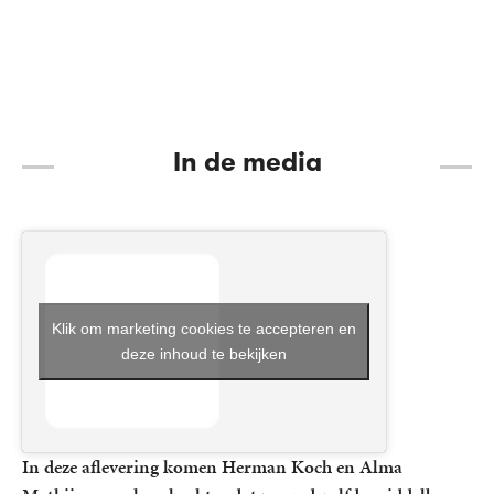
22
Paperback
,
99
Alma
22
Paperback
,
99
Alma
6
E-
,
99
Mathijsen
Mathijsen
book
In de media
Klik om marketing cookies te accepteren en
deze inhoud te bekijken
In deze aflevering komen Herman Koch en Alma