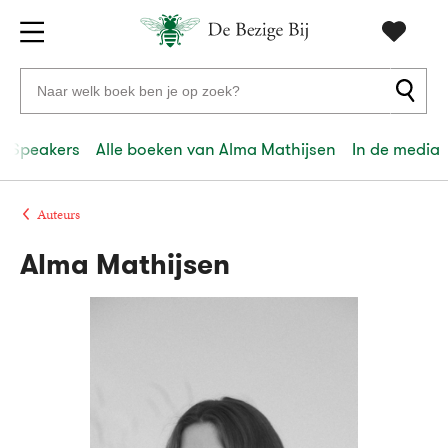
Gratis
vanaf
Zoeken
verzending
20
naar
euro
boeken,
e Speakers
Alle boeken van Alma Mathijsen
In de media
Voor
auteurs
23:59
volgende
in
en
besteld,
werkdag
huis
uitgevers
Auteurs
Alma Mathijsen
Veilig
betalen
Gratis
retourneren