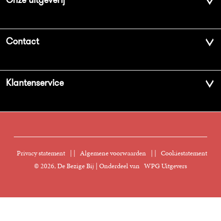
Over ons
Contact
Geschiedenis
Contactinformatie
Klantenservice
Aanbiedingsbrochures
Voor de pers
Vacatures
FAQ Boekenwebshop
Sprekersbureau
Nieuwsbrief
Digitaal lezen
Privacy statement
|
Algemene voorwaarden
|
Cookiestatement
Manuscripten
© 2026, De Bezige Bij | Onderdeel van
WPG Uitgevers
Klantenservice
Rechten
Foreign Rights