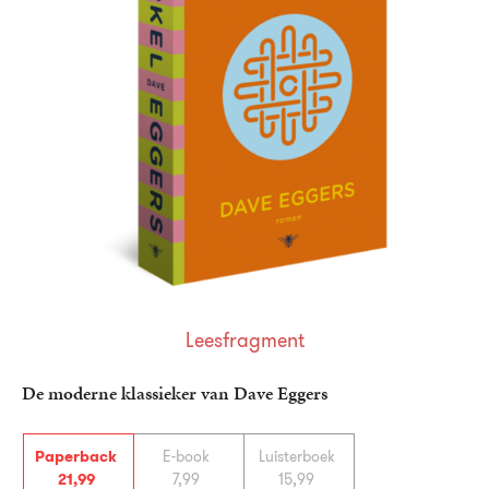
Leesfragment
De moderne klassieker van Dave Eggers
Paperback
E-book
Luisterboek
21
,
99
7
,
99
15
,
99