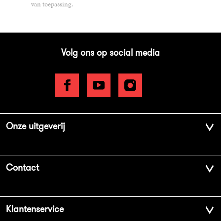
van toepassing.
Volg ons op social media
Onze uitgeverij
Over ons
Contact
Geschiedenis
Contactinformatie
Klantenservice
Aanbiedingsbrochures