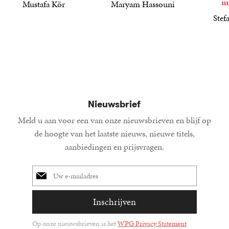
m
Mustafa Kör
Maryam Hassouni
21
Paperback
,
99
22
Paperback
,
99
Stef
34
Paperba
,
99
Nieuwsbrief
Meld u aan voor een van onze nieuwsbrieven en blijf op
de hoogte van het laatste nieuws, nieuwe titels,
aanbiedingen en prijsvragen.
E-
mailadres
Inschrijven
Op onze nieuwsbrieven is het
WPG Privacy Statement