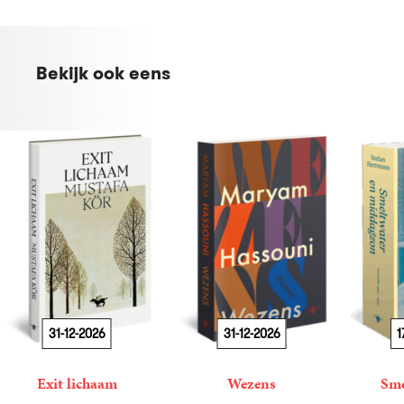
Bekijk ook eens
31-12-2026
31-12-2026
1
Exit lichaam
Wezens
Sme