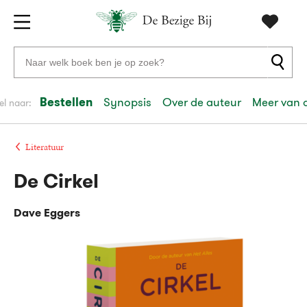
Gratis
vanaf
Zoeken
verzending
20
naar
euro
boeken,
Bestellen
Synopsis
Over de auteur
Meer van 
el naar:
Voor
auteurs
23:59
volgende
in
en
besteld,
werkdag
huis
uitgevers
Literatuur
De Cirkel
Veilig
betalen
Dave Eggers
Gratis
retourneren