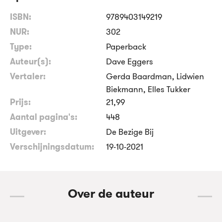
ISBN:
9789403149219
NUR:
302
Type:
Paperback
Auteur(s):
Dave Eggers
Vertaler:
Gerda Baardman, Lidwien
Biekmann, Elles Tukker
Prijs:
21
,
99
Aantal pagina's:
448
Uitgever:
De Bezige Bij
Verschijningsdatum:
19-10-2021
Over de auteur