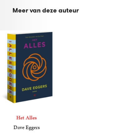
Meer van deze auteur
Het Alles
Dave Eggers
24
Paperback
,
99