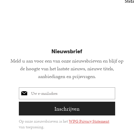
21
Paperback
,
99
22
Paperback
,
99
Stef
34
Paperba
,
99
Nieuwsbrief
Meld u aan voor een van onze nieuwsbrieven en blijf op
de hoogte van het laatste nieuws, nieuwe titels,
aanbiedingen en prijsvragen.
E-
mailadres
Inschrijven
Op onze nieuwsbrieven is het
WPG Privacy Statement
van toepassing.