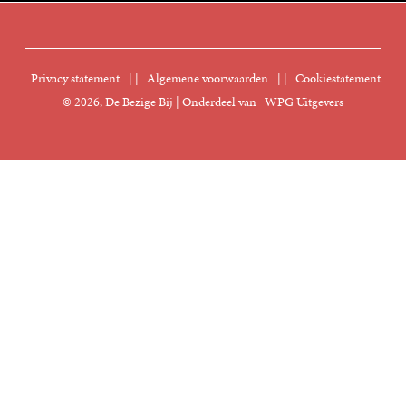
Vacatures
FAQ Boekenwebshop
Sprekersbureau
Nieuwsbrief
Digitaal lezen
Privacy statement
|
Algemene voorwaarden
|
Cookiestatement
Manuscripten
© 2026, De Bezige Bij | Onderdeel van
WPG Uitgevers
Klantenservice
Rechten
Foreign Rights