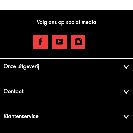
Volg ons op social media
Onze uitgeverij
Over ons
Contact
Geschiedenis
Contactinformatie
Klantenservice
Aanbiedingsbrochures
Voor de pers