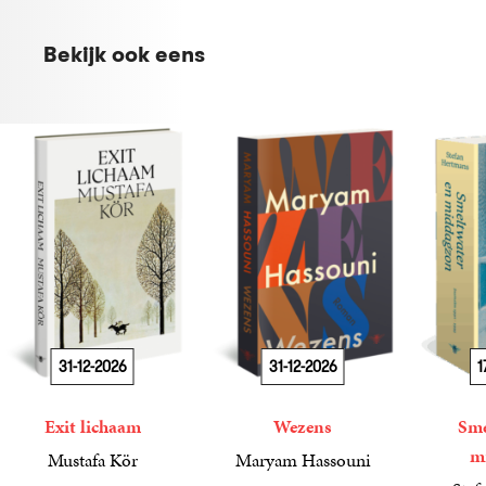
Bekijk ook eens
31-12-2026
31-12-2026
1
Exit lichaam
Wezens
Sme
m
Mustafa Kör
Maryam Hassouni