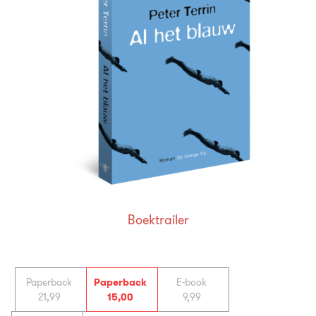
Boektrailer
Paperback
Paperback
E-book
21
,
99
15
,
00
9
,
99