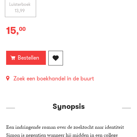
Luisterboek
13
,
99
15
,
00
Paperback:
Bestellen
Zoek een boekhandel in de buurt
Synopsis
Een indringende roman over de zoektocht naar identiteit
Simon is negentien wanneer hij midden in een college