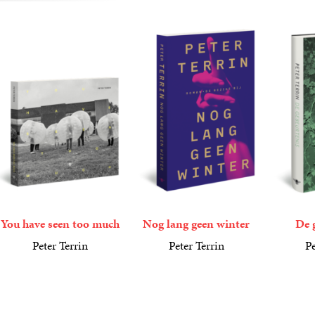
You have seen too much
Nog lang geen winter
De 
Peter Terrin
Peter Terrin
Pe
34
Paperback
,
99
23
Paperback
,
99
23
Gebond
,
99