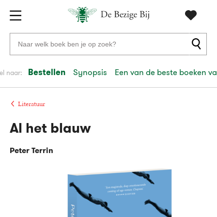
Gratis
vanaf
Zoeken
verzending
20
naar
euro
boeken,
Bestellen
Synopsis
Een van de beste boeken va
el naar:
Voor
auteurs
23:59
volgende
in
en
besteld,
werkdag
huis
uitgevers
Literatuur
Al het blauw
Veilig
betalen
Peter Terrin
Gratis
retourneren