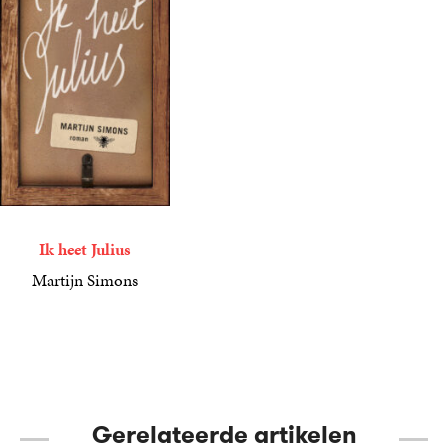
Ik heet Julius
Martijn Simons
9
E-
,
99
book
Gerelateerde artikelen