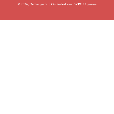
© 2026, De Bezige Bij | Onderdeel van
WPG Uitgevers
Klantenservice
Rechten
Foreign Rights