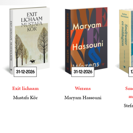
31-12-2026
31-12-2026
1
Exit lichaam
Wezens
Sme
m
Mustafa Kör
Maryam Hassouni
21
Paperback
,
99
22
Paperback
,
99
Stef
34
Paperba
,
99