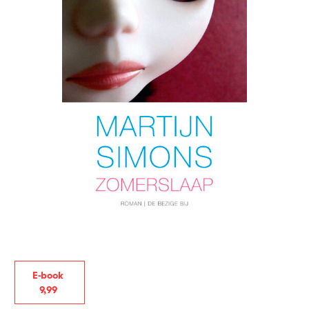
E-book
9
,
99