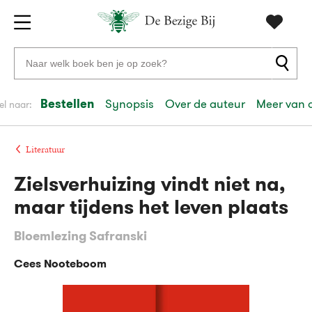
Gratis
vanaf
Zoeken
verzending
20
naar
euro
boeken,
Bestellen
Synopsis
Over de auteur
Meer van 
el naar:
Voor
auteurs
23:59
volgende
in
en
besteld,
werkdag
huis
uitgevers
Literatuur
Zielsverhuizing vindt niet na,
Veilig
betalen
maar tijdens het leven plaats
Gratis
Bloemlezing Safranski
retourneren
Cees Nooteboom