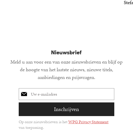
21
Paperback
,
99
22
Paperback
,
99
Stef
34
Paperba
,
99
Nieuwsbrief
Meld u aan voor een van onze nieuwsbrieven en blijf op
de hoogte van het laatste nieuws, nieuwe titels,
aanbiedingen en prijsvragen.
E-
mailadres
Inschrijven
Op onze nieuwsbrieven is het
WPG Privacy Statement
van toepassing.