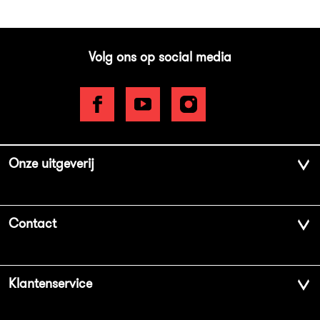
Volg ons op social media
Onze uitgeverij
Over ons
Contact
Geschiedenis
Contactinformatie
Klantenservice
Aanbiedingsbrochures
Voor de pers