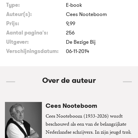
Type:
E-book
Auteur(s):
Cees Nooteboom
Prijs:
9
,
99
Aantal pagina's:
256
Uitgever:
De Bezige Bij
Verschijningsdatum:
06-11-2014
Over de auteur
Cees Nooteboom
Cees Nooteboom (1933-2026) wordt
beschouwd als een van de belangrijkste
Nederlandse schrijvers. In zijn jeugd trok