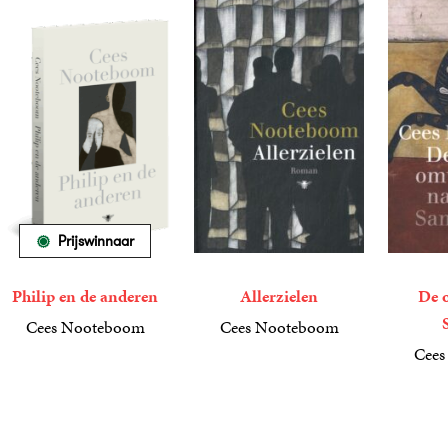
Prijswinnaar
Philip en de anderen
Allerzielen
De 
Cees Nooteboom
Cees Nooteboom
17
Paperback
,
50
24
Paperback
,
99
Cees
24
Paperba
,
99