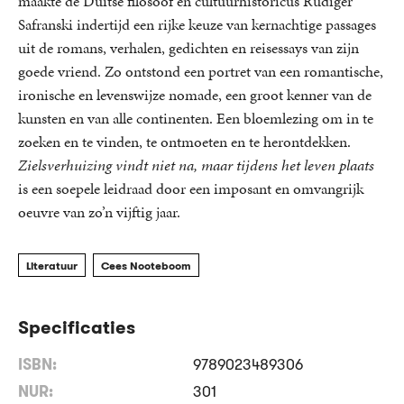
maakte de Duitse filosoof en cultuurhistoricus Rüdiger
Safranski indertijd een rijke keuze van kernachtige passages
uit de romans, verhalen, gedichten en reisessays van zijn
goede vriend. Zo ontstond een portret van een romantische,
ironische en levenswijze nomade, een groot kenner van de
kunsten en van alle continenten. Een bloemlezing om in te
zoeken en te vinden, te ontmoeten en te herontdekken.
Zielsverhuizing vindt niet na, maar tijdens het leven plaats
is een soepele leidraad door een imposant en omvangrijk
oeuvre van zo’n vijftig jaar.
Literatuur
Cees Nooteboom
Specificaties
ISBN:
9789023489306
NUR:
301