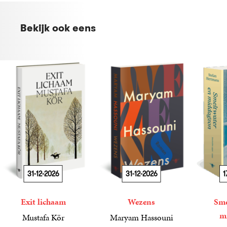
Bekijk ook eens
31-12-2026
31-12-2026
1
Exit lichaam
Wezens
Sme
m
Mustafa Kör
Maryam Hassouni