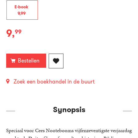
E-book
9
,
99
9
,
99
E-
book:
Bestellen
Zoek een boekhandel in de buurt
Synopsis
Speciaal voor Cees Nootebooms vijfenzeventigste verjaardag