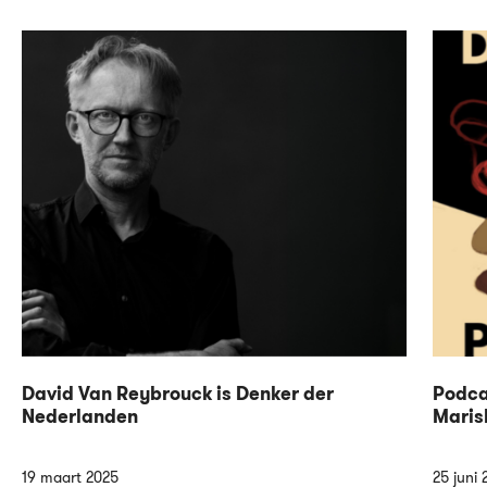
David Van Reybrouck is Denker der
Podca
Nederlanden
Maris
19 maart 2025
25 juni 