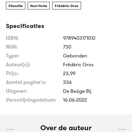
Filosofie
Non-fictie
Frédéric Gros
Specificaties
ISBN:
9789403171012
NUR:
730
Type:
Gebonden
Auteur(s):
Frédéric Gros
Prijs:
23
,
99
Aantal pagina's:
336
Uitgever:
De Bezige Bij
Verschijningsdatum:
16-06-2022
Over de auteur