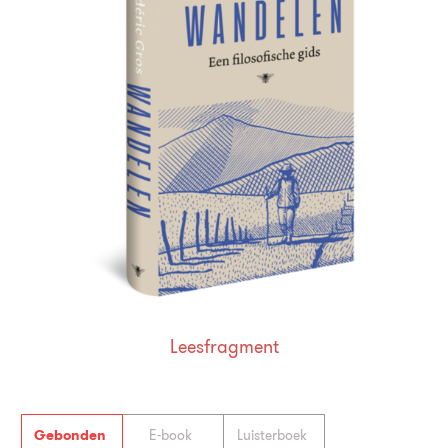
Leesfragment
Gebonden
E-book
Luisterboek