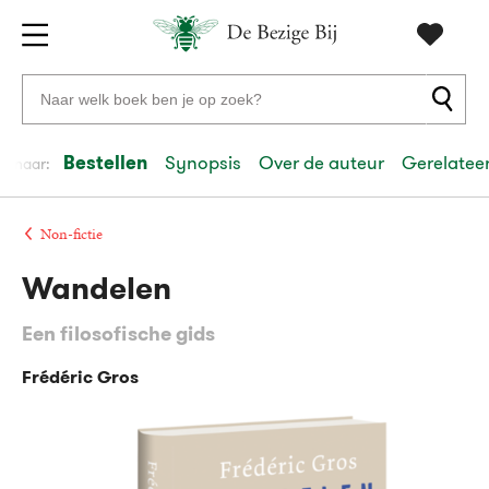
Gratis
vanaf
Zoeken
verzending
20
naar
euro
boeken,
Bestellen
Synopsis
Over de auteur
Gerelateer
el naar:
Voor
auteurs
23:59
volgende
in
en
besteld,
werkdag
huis
uitgevers
Non-fictie
Wandelen
Veilig
betalen
Een filosofische gids
Gratis
retourneren
Frédéric Gros