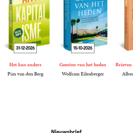
31-12-2026
15-10-2026
Het kan anders
Geesten van het heden
Brieven 
Pim van den Berg
Wolfram Eilenberger
Alber
19
Paperback
,
99
36
Gebonden
,
99
15
Gebond
,
00
Nieuwsbrief