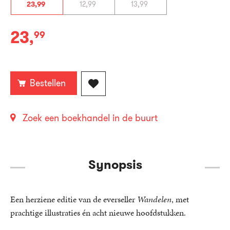
23
,
99
12
,
99
13
,
99
23
,
99
Gebonden:
Bestellen
Zoek een boekhandel in de buurt
Synopsis
Een herziene editie van de everseller
Wandelen
, met
prachtige illustraties én acht nieuwe hoofdstukken.