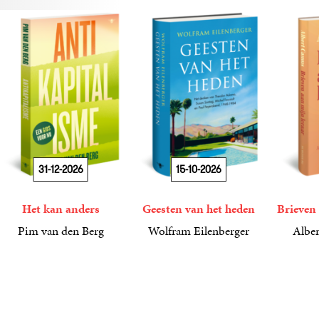
31-12-2026
15-10-2026
Het kan anders
Geesten van het heden
Brieven 
Pim van den Berg
Wolfram Eilenberger
Alber
19
Paperback
,
99
36
Gebonden
,
99
15
Gebond
,
00