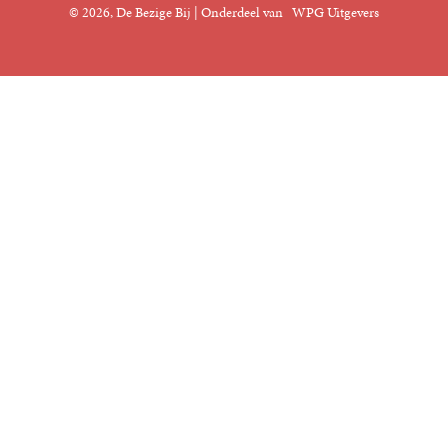
© 2026, De Bezige Bij | Onderdeel van
WPG Uitgevers
Klantenservice
Rechten
Foreign Rights