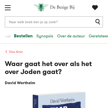
Gratis
vanaf
Zoeken
verzending
20
naar
euro
boeken,
Bestellen
Synopsis
Over de auteur
Gerelateer
el naar:
Voor
auteurs
23:59
volgende
in
en
besteld,
werkdag
huis
uitgevers
Non-fictie
Waar gaat het over als het
Veilig
betalen
over Joden gaat?
Gratis
retourneren
David Wertheim