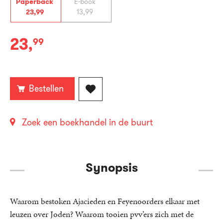
Paperback
E-book
23
,
99
13
,
99
23
,
99
Paperback:
Bestellen
Zoek een boekhandel in de buurt
Synopsis
Waarom bestoken Ajacieden en Feyenoorders elkaar met
leuzen over Joden? Waarom tooien pvv’ers zich met de