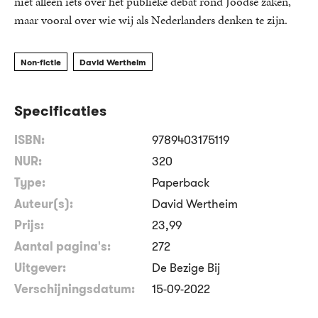
niet alleen iets over het publieke debat rond Joodse zaken,
maar vooral over wie wij als Nederlanders denken te zijn.
Non-fictie
David Wertheim
Specificaties
ISBN:
9789403175119
NUR:
320
Type:
Paperback
Auteur(s):
David Wertheim
Prijs:
23
,
99
Aantal pagina's:
272
Uitgever:
De Bezige Bij
Verschijningsdatum:
15-09-2022