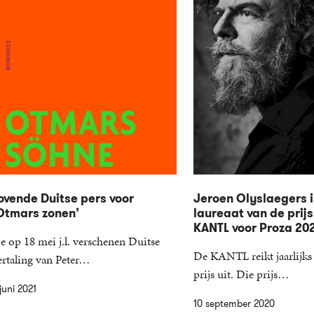
ovende Duitse pers voor
Jeroen Olyslaegers i
Otmars zonen’
laureaat van de prijs
KANTL voor Proza 20
e op 18 mei j.l. verschenen Duitse
De KANTL reikt jaarlijks 
ertaling van Peter…
prijs uit. Die prijs…
juni 2021
10 september 2020