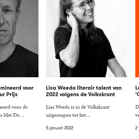
omineerd voor
Lisa Weeda literair talent van
L
ur Prijs
2022 volgens de Volkskrant
‘
neerd voor de
Lisa Weeda is in de Volkskrant
D
rijs Met De…
uitgeroepen tot het…
v
5 januari 2022
2 