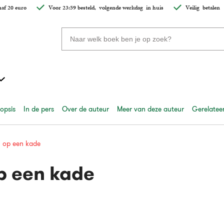
af 20 euro
Voor 23:59 besteld,
volgende werkdag
in huis
Veilig
betalen
Zoeken
naar
boeken,
auteurs
en
uitgevers
opsis
In de pers
Over de auteur
Meer van deze auteur
Gerelateer
 op een kade
p een kade