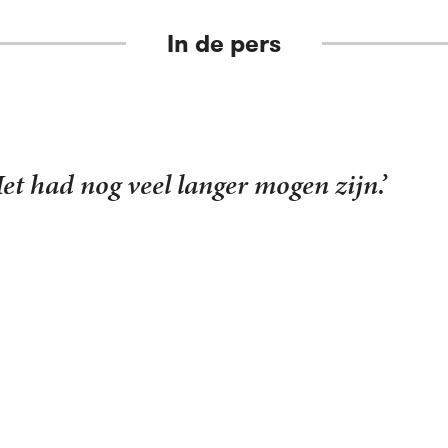
In de pers
dat je grijpt door het vuur, de schoonheid
o’n boek.’