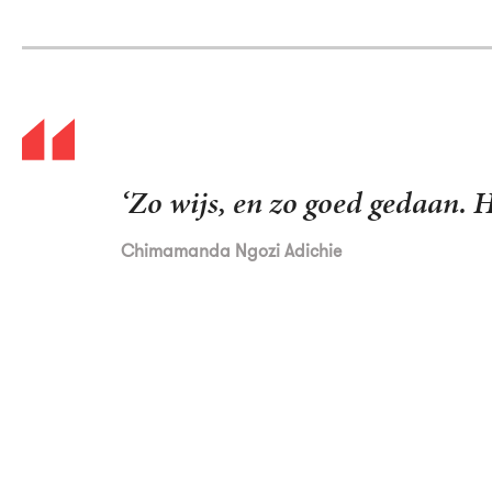
‘Als je geluk hebt lees je iets 
Vreemdelingen op een kade
is z
Deborah Levy