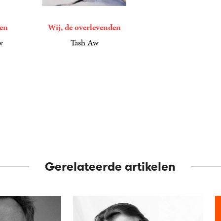
den
Wij, de overlevenden
w
Tash Aw
11
E-
,
99
book
Gerelateerde artikelen