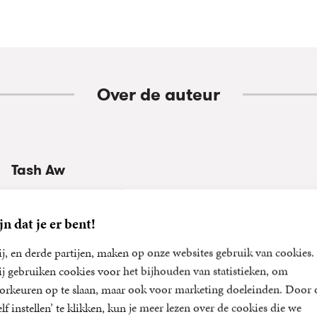
Over de auteur
Tash Aw
Tash Aw groeide op in Kuala Lumpur en woont tegenwoordig in
schreef meerdere romans, waarvan er twee werden genomineer
jn dat je er bent!
Booker Prize. Zijn meest recente boeken zijn Wij, de overleven
Vreemdelingen op een kade ...
j, en derde partijen, maken op onze websites gebruik van cookies.
j gebruiken cookies voor het bijhouden van statistieken, om
orkeuren op te slaan, maar ook voor marketing doeleinden. Door 
elf instellen’ te klikken, kun je meer lezen over de cookies die we