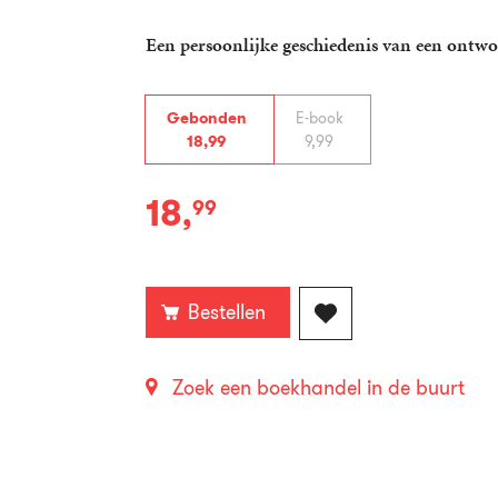
Een persoonlijke geschiedenis van een ontwo
Gebonden
E-book
18
,
99
9
,
99
18
,
99
Gebonden:
Bestellen
Zoek een boekhandel in de buurt