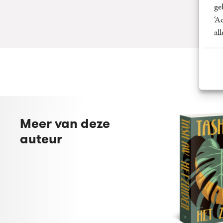
ge
‘A
al
Meer van deze
auteur