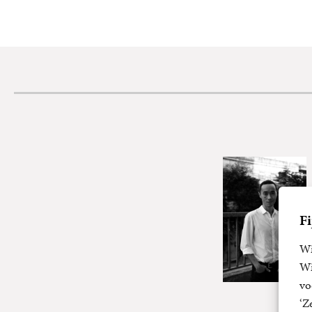
Fi
Wi
Wi
vo
‘Z