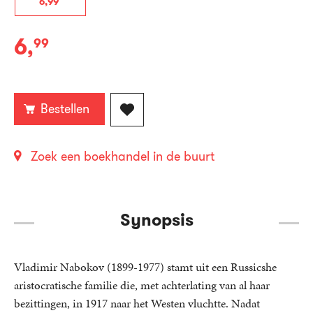
6
,
99
6
,
99
E-
book:
Bestellen
Zoek een boekhandel in de buurt
Synopsis
Vladimir Nabokov (1899-1977) stamt uit een Russicshe
aristocratische familie die, met achterlating van al haar
bezittingen, in 1917 naar het Westen vluchtte. Nadat