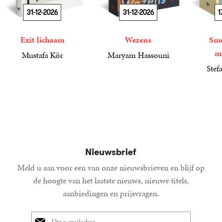
31-12-2026
31-12-2026
1
Exit lichaam
Wezens
Sme
m
Mustafa Kör
Maryam Hassouni
21
Paperback
,
99
22
Paperback
,
99
Stef
34
Paperba
,
99
Nieuwsbrief
Meld u aan voor een van onze nieuwsbrieven en blijf op
de hoogte van het laatste nieuws, nieuwe titels,
aanbiedingen en prijsvragen.
E-