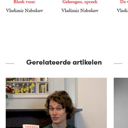
Bleek vuur
Geheugen, spreek
De 
Vladimir Nabokov
Vladimir Nabokov
Vlad
24
Gebonden
,
99
25
Gebonden
,
99
6
E-
,
99
book
Gerelateerde artikelen