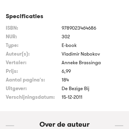
Specificaties
ISBN:
9789023464686
NUR:
302
Type:
E-book
Auteur(s):
Vladimir Nabokov
Vertaler:
Anneke Brassinga
Prijs:
6
,
99
Aantal pagina's:
184
Uitgever:
De Bezige Bij
Verschijningsdatum:
15-12-2011
Over de auteur