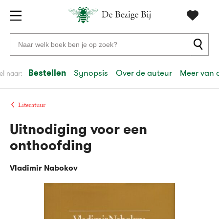
Gratis
vanaf
Zoeken
verzending
20
naar
euro
boeken,
Bestellen
Synopsis
Over de auteur
Meer van 
el naar:
Voor
auteurs
23:59
volgende
in
en
besteld,
werkdag
huis
uitgevers
Literatuur
Uitnodiging voor een
Veilig
betalen
onthoofding
Gratis
retourneren
Vladimir Nabokov