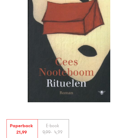
Paperback
E-book
21
,
99
9
,
99
4
,
99