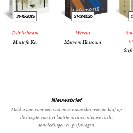
31-12-2026
31-12-2026
1
Exit lichaam
Wezens
Sme
m
Mustafa Kör
Maryam Hassouni
21
Paperback
,
99
22
Paperback
,
99
Stef
34
Paperba
,
99
Nieuwsbrief
Meld u aan voor een van onze nieuwsbrieven en blijf op
de hoogte van het laatste nieuws, nieuwe titels,
aanbiedingen en prijsvragen.