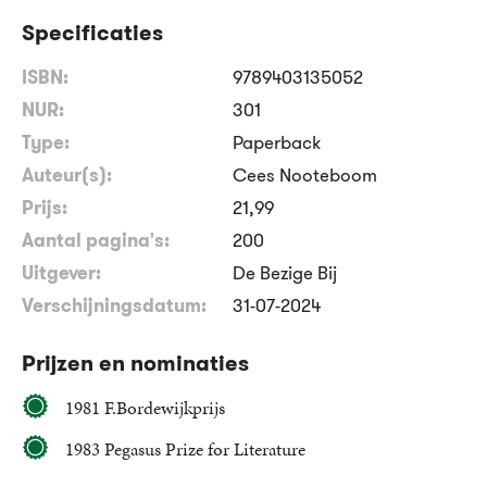
Specificaties
ISBN:
9789403135052
NUR:
301
Type:
Paperback
Auteur(s):
Cees Nooteboom
Prijs:
21
,
99
Aantal pagina's:
200
Uitgever:
De Bezige Bij
Verschijningsdatum:
31-07-2024
Prijzen en nominaties
1981 F.Bordewijkprijs
1983 Pegasus Prize for Literature