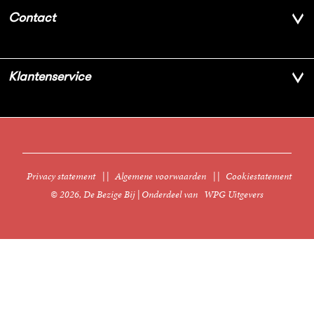
Over ons
Contact
Geschiedenis
Contactinformatie
Klantenservice
Aanbiedingsbrochures
Voor de pers
Vacatures
FAQ Boekenwebshop
Sprekersbureau
Nieuwsbrief
Digitaal lezen
Privacy statement
|
Algemene voorwaarden
|
Cookiestatement
Manuscripten
© 2026, De Bezige Bij | Onderdeel van
WPG Uitgevers
Klantenservice
Rechten
Foreign Rights