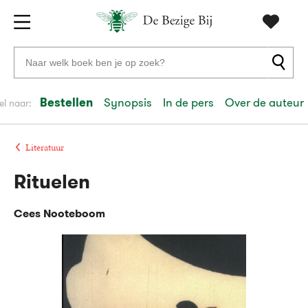
Gratis
vanaf
Zoeken
verzending
20
naar
euro
boeken,
Bestellen
Synopsis
In de pers
Over de auteur
el naar:
Voor
auteurs
23:59
volgende
in
en
besteld,
werkdag
huis
uitgevers
Literatuur
Rituelen
Veilig
betalen
Cees Nooteboom
Gratis
retourneren