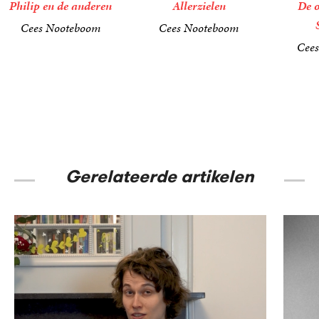
Philip en de anderen
Allerzielen
De 
Cees Nooteboom
Cees Nooteboom
17
Paperback
,
50
24
Paperback
,
99
Cee
24
Paperba
,
99
Gerelateerde artikelen