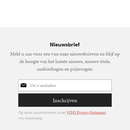
15
Gebond
,
00
Nieuwsbrief
Meld u aan voor een van onze nieuwsbrieven en blijf op
de hoogte van het laatste nieuws, nieuwe titels,
aanbiedingen en prijsvragen.
E-
mailadres
Inschrijven
Op onze nieuwsbrieven is het
WPG Privacy Statement
van toepassing.