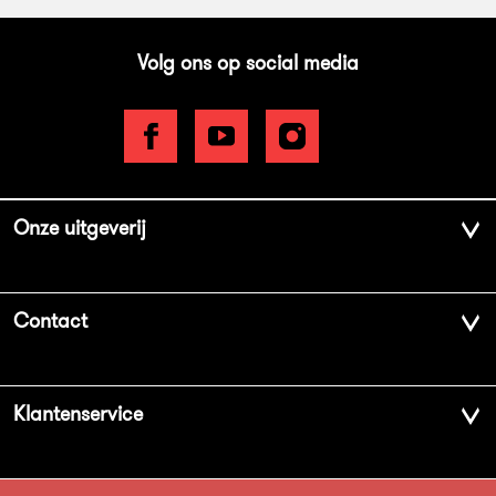
Volg ons op social media
Onze uitgeverij
Over ons
Contact
Geschiedenis
Contactinformatie
Klantenservice
Aanbiedingsbrochures
Voor de pers
Vacatures
FAQ Boekenwebshop