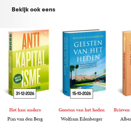
Bekijk ook eens
31-12-2026
15-10-2026
Het kan anders
Geesten van het heden
Brieven 
Pim van den Berg
Wolfram Eilenberger
Alber
19
Paperback
,
99
36
Gebonden
,
99