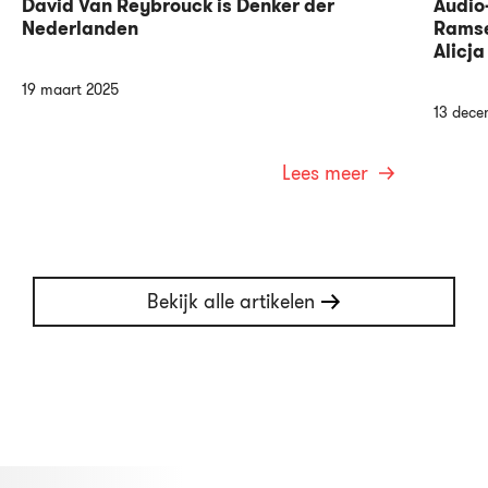
David Van Reybrouck is Denker der
Audio
Nederlanden
Ramse
Alicj
19 maart 2025
13 dece
Lees meer
Bekijk alle artikelen