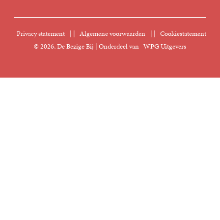
Sprekersbureau
Nieuwsbrief
Digitaal lezen
Privacy statement
|
Algemene voorwaarden
|
Cookiestatement
Manuscripten
© 2026, De Bezige Bij | Onderdeel van
WPG Uitgevers
Klantenservice
Rechten
Foreign Rights