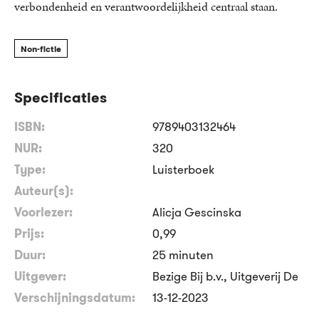
verbondenheid en verantwoordelijkheid centraal staan.
Non-fictie
Specificaties
ISBN:
9789403132464
NUR:
320
Type:
Luisterboek
Auteur(s):
Voorlezer:
Alicja Gescinska
Prijs:
0
,
99
Duur:
25 minuten
Uitgever:
Bezige Bij b.v., Uitgeverij De
Verschijningsdatum:
13-12-2023