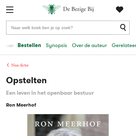
Gratis
vanaf
Zoeken
verzending
20
naar
euro
boeken,
Bestellen
Synopsis
Over de auteur
Gerelateer
el naar:
Voor
auteurs
23:59
volgende
in
en
besteld,
werkdag
huis
uitgevers
Non-fictie
Opstelten
Veilig
betalen
Een leven in het openbaar bestuur
Gratis
retourneren
Ron Meerhof