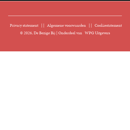
Vacatures
FAQ Boekenwebshop
Sprekersbureau
Nieuwsbrief
Digitaal lezen
Privacy statement
|
Algemene voorwaarden
|
Cookiestatement
Manuscripten
© 2026, De Bezige Bij | Onderdeel van
WPG Uitgevers
Klantenservice
Rechten
Foreign Rights