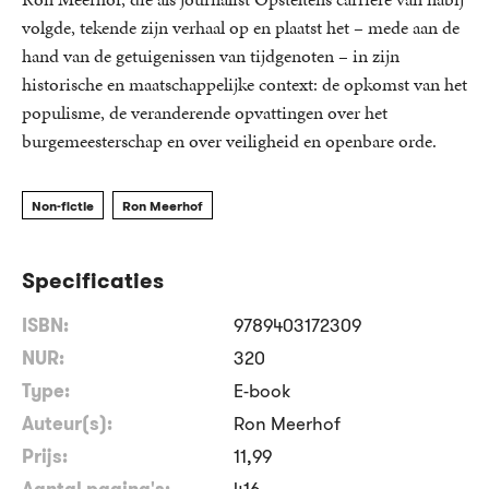
volgde, tekende zijn verhaal op en plaatst het – mede aan de
hand van de getuigenissen van tijdgenoten – in zijn
historische en maatschappelijke context: de opkomst van het
populisme, de veranderende opvattingen over het
burgemeesterschap en over veiligheid en openbare orde.
Non-fictie
Ron Meerhof
Specificaties
ISBN:
9789403172309
NUR:
320
Type:
E-book
Auteur(s):
Ron Meerhof
Prijs:
11
,
99