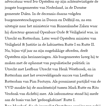
advocatuur werd Ivo Opstelten op zijn achtentwintigste de
jongste burgemeester van Nederland, in de Drentse
gemeente Dalen. In de decennia daarna volgden
burgemeesterschappen in Doorn en Delfzijl en, na een
uitstapje naar het ministerie van Binnenlandse Zaken waar
hij directeur-generaal Openbare Orde & Veiligheid was, in
Utrecht en Rotterdam. Later werd Opstelten minister van
Veiligheid & Justitie in de kabinetten Rutte I en Rutte II.
Nu, bijna vijf jaar na zijn ongelukkige aftreden, deelt
Opstelten zijn herinneringen. Als burgemeester kreeg hij te
maken met de opkomst van populistische politiek: in
Utrecht met Leefbaar Utrecht van Henk Westbroek, en in
Rotterdam met het overweldigende succes van Leefbaar
Rotterdam van Pim Fortuyn. Als prominent partijlid van de
VVD maakte hij de machtsstrijd tussen Mark Rutte en Rita
Verdonk van dichtbij mee. Als informateur stond hij mede
aan de basis van het ‘gedoogkabinet’ Rutte I.
Ron Meerhof, die als journalist Opsteltens carrière van nabij