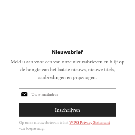
19
Paperback
,
99
36
Gebonden
,
99
15
Gebond
,
00
Nieuwsbrief
Meld u aan voor een van onze nieuwsbrieven en blijf op
de hoogte van het laatste nieuws, nieuwe titels,
aanbiedingen en prijsvragen.
E-
mailadres
Inschrijven
Op onze nieuwsbrieven is het
WPG Privacy Statement
van toepassing.