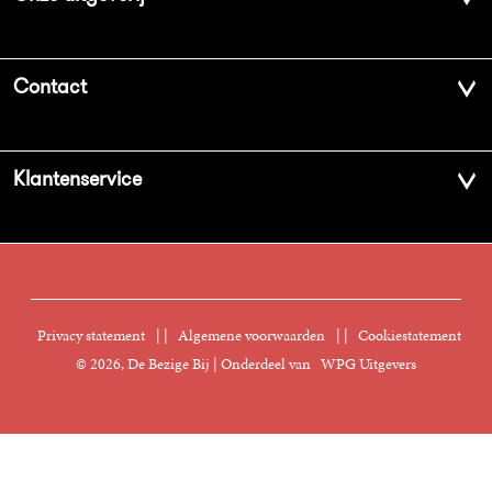
Over ons
Contact
Geschiedenis
Contactinformatie
Klantenservice
Aanbiedingsbrochures
Voor de pers
Vacatures
FAQ Boekenwebshop
Sprekersbureau
Nieuwsbrief
Digitaal lezen
Privacy statement
|
Algemene voorwaarden
|
Cookiestatement
Manuscripten
© 2026, De Bezige Bij | Onderdeel van
WPG Uitgevers
Klantenservice
Rechten
Foreign Rights