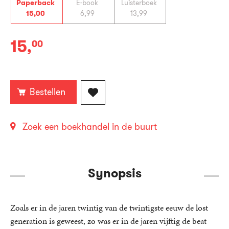
Paperback
E-book
Luisterboek
15
,
00
6
,
99
13
,
99
15
,
00
Paperback:
Bestellen
Zoek een boekhandel in de buurt
Synopsis
Zoals er in de jaren twintig van de twintigste eeuw de lost
generation is geweest, zo was er in de jaren vijftig de beat