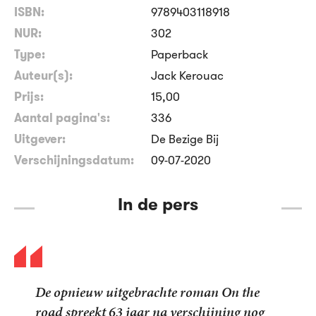
ISBN:
9789403118918
NUR:
302
Type:
Paperback
Auteur(s):
Jack Kerouac
Prijs:
15
,
00
Aantal pagina's:
336
Uitgever:
De Bezige Bij
Verschijningsdatum:
09-07-2020
In de pers
De opnieuw uitgebrachte roman On the
road spreekt 63 jaar na verschijning nog