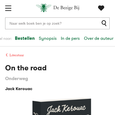
Gratis
vanaf
Zoeken
verzending
20
naar
euro
boeken,
Bestellen
Synopsis
In de pers
Over de auteur
el naar:
Voor
auteurs
23:59
volgende
in
en
besteld,
werkdag
huis
uitgevers
Literatuur
On the road
Veilig
betalen
Onderweg
Gratis
retourneren
Jack Kerouac