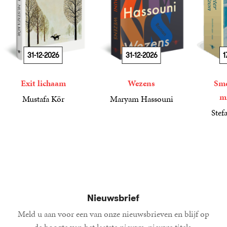
31-12-2026
31-12-2026
1
Exit lichaam
Wezens
Sme
m
Mustafa Kör
Maryam Hassouni
21
Paperback
,
99
22
Paperback
,
99
Stef
34
Paperba
,
99
Nieuwsbrief
Meld u aan voor een van onze nieuwsbrieven en blijf op