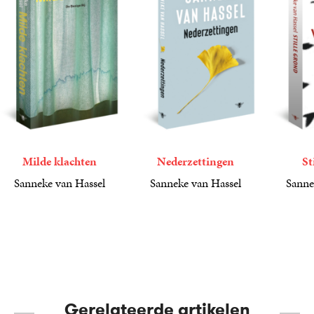
Milde klachten
Nederzettingen
St
Sanneke van Hassel
Sanneke van Hassel
Sanne
21
Paperback
,
99
20
Paperback
,
99
20
Paperba
,
99
Gerelateerde artikelen