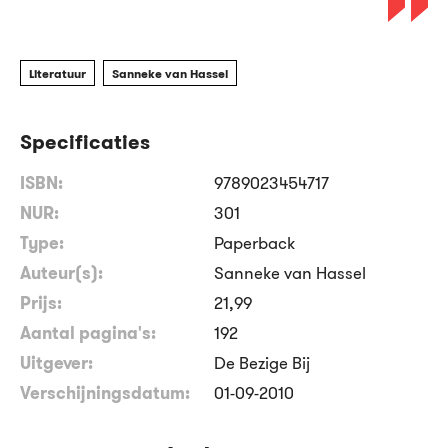
Literatuur
Sanneke van Hassel
Specificaties
ISBN:
9789023454717
NUR:
301
Type:
Paperback
Auteur(s):
Sanneke van Hassel
Prijs:
21
,
99
Aantal pagina's:
192
Uitgever:
De Bezige Bij
Verschijningsdatum:
01-09-2010