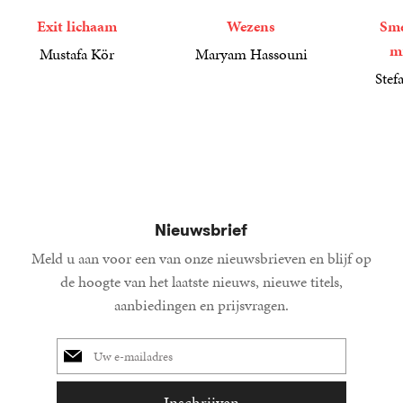
Exit lichaam
Wezens
Sme
m
Mustafa Kör
Maryam Hassouni
21
Paperback
,
99
22
Paperback
,
99
Stef
34
Paperba
,
99
Nieuwsbrief
Meld u aan voor een van onze nieuwsbrieven en blijf op
de hoogte van het laatste nieuws, nieuwe titels,
aanbiedingen en prijsvragen.
E-
mailadres
Inschrijven