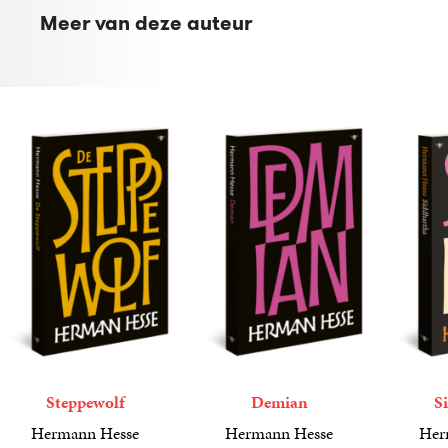
Meer van deze auteur
Steppewolf
Demian
S
Hermann Hesse
Hermann Hesse
Her