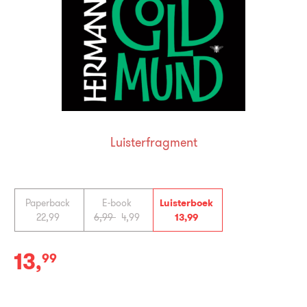
Luisterfragment
Paperback
E-book
Luisterboek
22
,
99
6
,
99
4
,
99
13
,
99
13
,
99
Luisterboek: