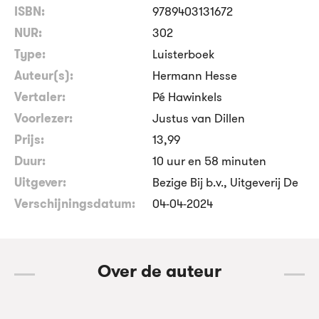
ISBN:
9789403131672
NUR:
302
Type:
Luisterboek
Auteur(s):
Hermann Hesse
Vertaler:
Pé Hawinkels
Voorlezer:
Justus van Dillen
Prijs:
13
,
99
Duur:
10 uur en 58 minuten
Uitgever:
Bezige Bij b.v., Uitgeverij De
Verschijningsdatum:
04-04-2024
Over de auteur