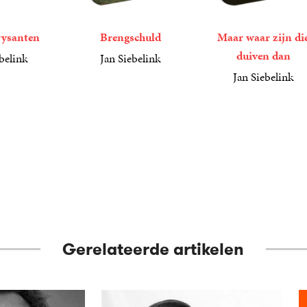
rysanten
Brengschuld
Maar waar zijn di
duiven dan
belink
Jan Siebelink
23
Gebonden
,
99
Jan Siebelink
23
Gebonden
,
99
Gerelateerde artikelen