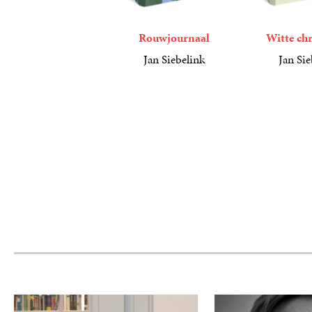
Rouwjournaal
Witte ch
Jan Siebelink
Jan Sie
23
Gebonden
,
99
12
Gebonden
,
50