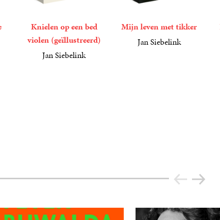
e
Knielen op een bed
Mijn leven met tikker
violen (geïllustreerd)
Jan Siebelink
15
Paperback
,
00
Jan Siebelink
17
Paperback
,
50
2
G