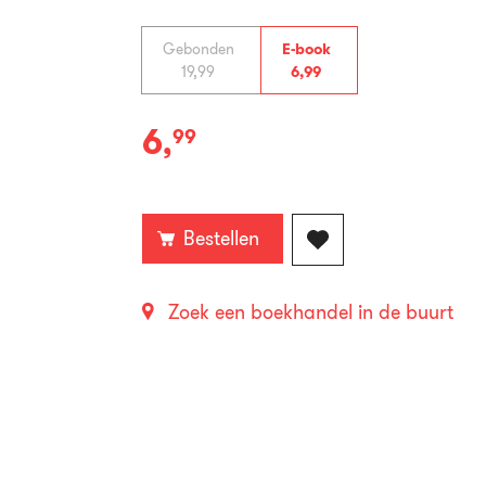
Gebonden
E-book
19
,
99
6
,
99
6
,
99
E-
book:
Bestellen
Zoek een boekhandel in de buurt