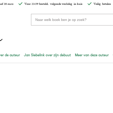
af 20 euro
Voor 23:59 besteld,
volgende werkdag
in huis
Veilig
betalen
Zoeken
naar
boeken,
auteurs
en
uitgevers
er de auteur
Jan Siebelink over zijn debuut
Meer van deze auteur