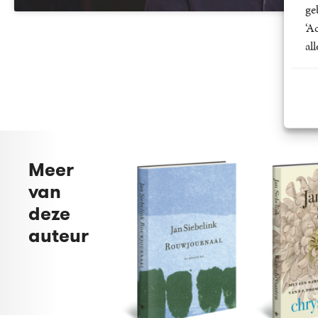
ge
‘A
al
Meer
van
deze
auteur