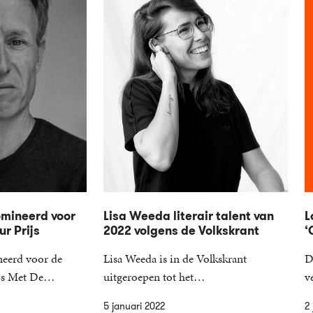
omineerd voor
Lisa Weeda literair talent van
L
ur Prijs
2022 volgens de Volkskrant
‘
neerd voor de
Lisa Weeda is in de Volkskrant
D
rijs Met De…
uitgeroepen tot het…
v
5 januari 2022
2 