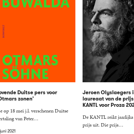
ovende Duitse pers voor
Jeroen Olyslaegers i
Otmars zonen’
laureaat van de prijs
KANTL voor Proza 20
e op 18 mei j.l. verschenen Duitse
De KANTL reikt jaarlijks 
ertaling van Peter…
prijs uit. Die prijs…
juni 2021