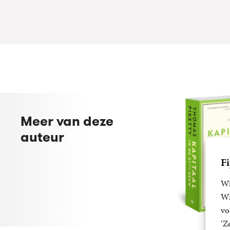
Meer van deze
auteur
Fi
Wi
Wi
vo
‘Z