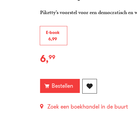
Piketty’s voorstel voor een democratisch en
E-book
6
,
99
6
,
99
E-
book:
Bestellen
Zoek een boekhandel in de buurt