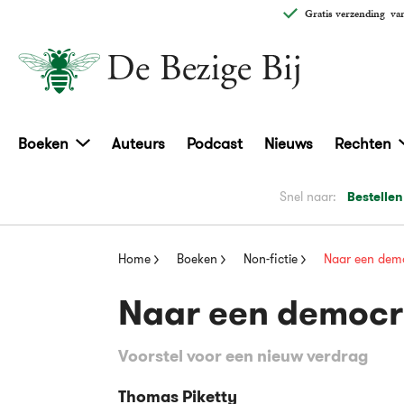
Gratis verzending
van
Boeken
Auteurs
Podcast
Nieuws
Rechten
Snel naar:
Bestellen
Home
Boeken
Non-fictie
Naar een demo
Naar een democr
Voorstel voor een nieuw verdrag
Thomas Piketty