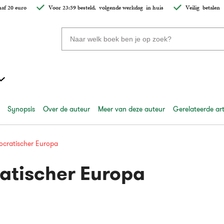
af 20 euro
Voor 23:59 besteld,
volgende werkdag
in huis
Veilig
betalen
Zoeken
naar
boeken,
auteurs
en
uitgevers
Synopsis
Over de auteur
Meer van deze auteur
Gerelateerde art
cratischer Europa
atischer Europa