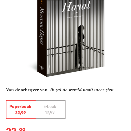
Van de schrijver van
Ik zal de wereld nooit meer zien
Paperback
E-book
22
,
99
12
,
99
99