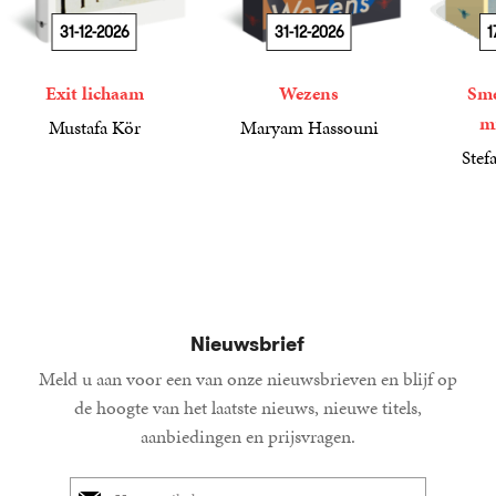
31-12-2026
31-12-2026
1
Exit lichaam
Wezens
Sme
m
Mustafa Kör
Maryam Hassouni
21
Paperback
,
99
22
Paperback
,
99
Stef
34
Paperba
,
99
Nieuwsbrief
Meld u aan voor een van onze nieuwsbrieven en blijf op
de hoogte van het laatste nieuws, nieuwe titels,
aanbiedingen en prijsvragen.
E-