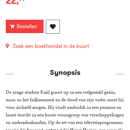
22
,
Paperback:
Bestellen
Zoek een boekhandel in de buurt
Synopsis
De jonge student Fazil groeit op in een welgesteld gezin,
maar na het faillissement en de dood van zijn vader moet hij
voor zichzelf zorgen. Hij vindt onderdak in een pension en
komt terecht in een bonte woongroep van verschoppelingen
en andersdenkenden. Op de set van een televisieprogramma
waarin hij figureert, ontmoet hij Hayat Hanim, een sensuele