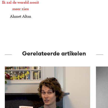
Ik zal de wereld nooit
meer zien
Ahmet Altan
21
Gebonden
,
99
Gerelateerde artikelen