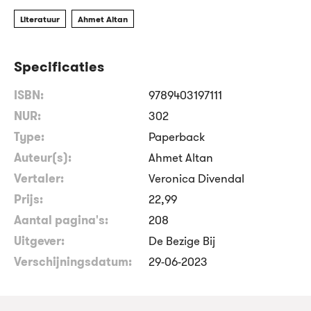
Literatuur
Ahmet Altan
Specificaties
ISBN:
9789403197111
NUR:
302
Type:
Paperback
Auteur(s):
Ahmet Altan
Vertaler:
Veronica Divendal
Prijs:
22
,
99
Aantal pagina's:
208
Uitgever:
De Bezige Bij
Verschijningsdatum:
29-06-2023