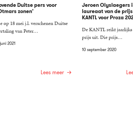
ovende Duitse pers voor
Jeroen Olyslaegers i
Otmars zonen’
laureaat van de prijs
KANTL voor Proza 20
e op 18 mei j.l. verschenen Duitse
De KANTL reikt jaarlijks 
ertaling van Peter…
prijs uit. Die prijs…
juni 2021
10 september 2020
Lees meer
Le