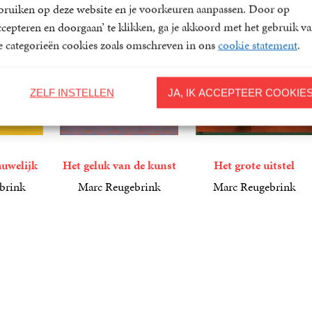
bruiken op deze website en je voorkeuren aanpassen. Door op
ccepteren en doorgaan’ te klikken, ga je akkoord met het gebruik v
le categorieën cookies zoals omschreven in ons
cookie statement
.
ZELF INSTELLEN
JA, IK ACCEPTEER COOKIE
huwelijk
Het geluk van de kunst
Het grote uitstel
brink
Marc Reugebrink
Marc Reugebrink
7
E-
,
49
9
E-
,
99
book
book