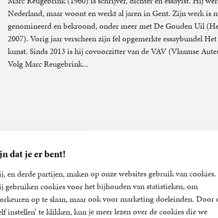
Marc Reugebrink (1960) is schrijver, dichter en essayist. Hij we
Nederland, maar woont en werkt al jaren in Gent. Zijn werk is 
genomineerd en bekroond, onder meer met De Gouden Uil (Het 
2007). Vorig jaar verscheen zijn fel opgemerkte essaybundel Het
kunst. Sinds 2013 is hij covoorzitter van de VAV (Vlaamse Aute
Volg Marc Reugebrink...
jn dat je er bent!
j, en derde partijen, maken op onze websites gebruik van cookies.
j gebruiken cookies voor het bijhouden van statistieken, om
orkeuren op te slaan, maar ook voor marketing doeleinden. Door 
elf instellen’ te klikken, kun je meer lezen over de cookies die we