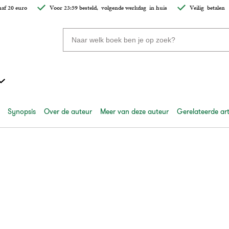
af 20 euro
Voor 23:59 besteld,
volgende werkdag
in huis
Veilig
betalen
Zoeken
naar
boeken,
auteurs
en
uitgevers
Synopsis
Over de auteur
Meer van deze auteur
Gerelateerde art