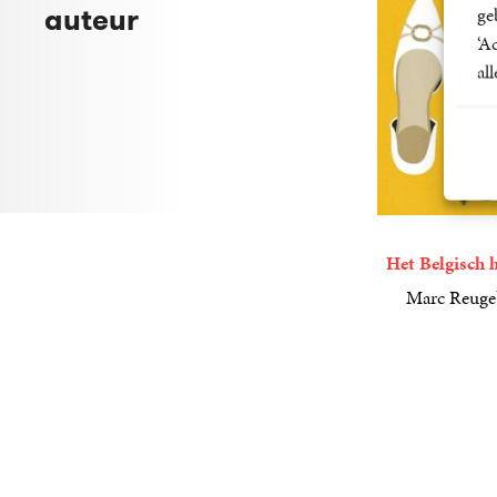
auteur
ge
‘A
al
Het Belgisch 
Marc Reuge
9
E-
,
99
book