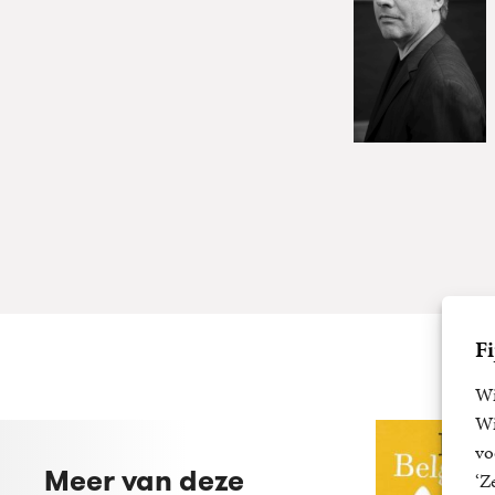
Fi
Wi
Wi
vo
Meer van deze
‘Z