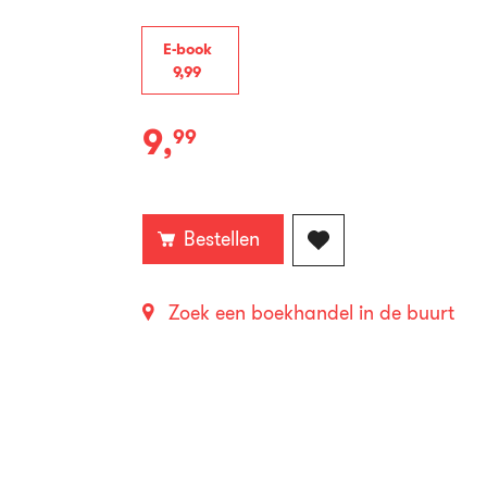
E-book
9
,
99
9
,
99
E-
book:
Bestellen
Zoek een boekhandel in de buurt