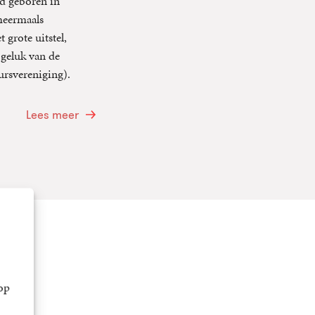
rd geboren in
meermaals
grote uitstel,
 geluk van de
ursvereniging).
Lees meer
op