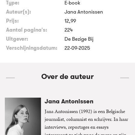
Type:
E-book
Auteur(s):
Jana Antonissen
Prijs:
12
,
99
Aantal pagina's:
224
Uitgever:
De Bezige Bij
Verschijningsdatum:
22-09-2025
Over de auteur
Jana Antonissen
Jana Antonissen (1992) is een Belgische
journalist, columnist en schrijver. In haar
interviews, reportages en essays
interesseert ze zich voor de mens en zijn