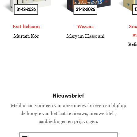
31-12-2026
31-12-2026
1
Exit lichaam
Wezens
Sme
m
Mustafa Kör
Maryam Hassouni
21
Paperback
,
99
22
Paperback
,
99
Stef
34
Paperba
,
99
Nieuwsbrief
Meld u aan voor een van onze nieuwsbrieven en blijf op
de hoogte van het laatste nieuws, nieuwe titels,
aanbiedingen en prijsvragen.
E-