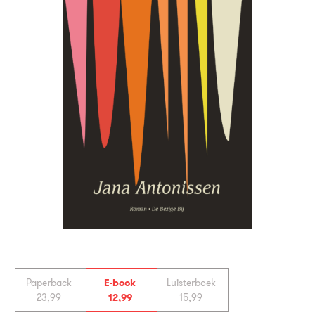
Paperback
E-book
Luisterboek
23
,
99
12
,
99
15
,
99