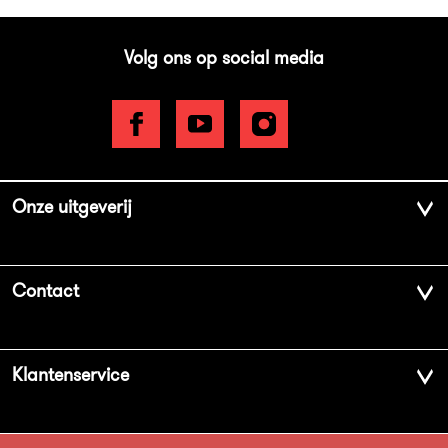
Volg ons op social media
Onze uitgeverij
Over ons
Contact
Geschiedenis
Contactinformatie
Klantenservice
Aanbiedingsbrochures
Voor de pers
Vacatures
FAQ Boekenwebshop