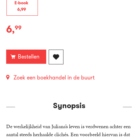
E-book
6
,
99
6
,
99
E-
book:
Bestellen
Zoek een boekhandel in de buurt
Synopsis
De werkelijkheid van Juliana’s leven is verdwenen achter een
aantal steeds herhaalde clichés. Een voorbeeld hiervan is dat