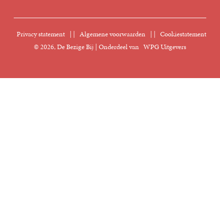
Sprekersbureau
Nieuwsbrief
Digitaal lezen
Privacy statement
|
Algemene voorwaarden
|
Cookiestatement
Manuscripten
© 2026, De Bezige Bij | Onderdeel van
WPG Uitgevers
Klantenservice
Rechten
Foreign Rights