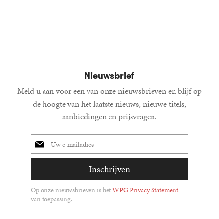
15
Gebond
,
00
Nieuwsbrief
Meld u aan voor een van onze nieuwsbrieven en blijf op
de hoogte van het laatste nieuws, nieuwe titels,
aanbiedingen en prijsvragen.
E-
mailadres
Inschrijven
Op onze nieuwsbrieven is het
WPG Privacy Statement
van toepassing.