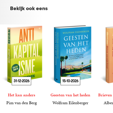
Bekijk ook eens
31-12-2026
15-10-2026
Het kan anders
Geesten van het heden
Brieven 
Pim van den Berg
Wolfram Eilenberger
Alber
19
Paperback
,
99
36
Gebonden
,
99