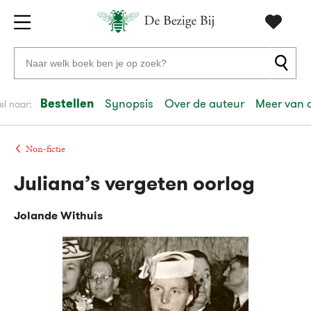
Gratis
vanaf
Zoeken
verzending
20
naar
euro
boeken,
Bestellen
Synopsis
Over de auteur
Meer van 
el naar:
Voor
auteurs
23:59
volgende
in
en
besteld,
werkdag
huis
uitgevers
Non-fictie
Juliana’s vergeten oorlog
Veilig
betalen
Jolande Withuis
Gratis
retourneren