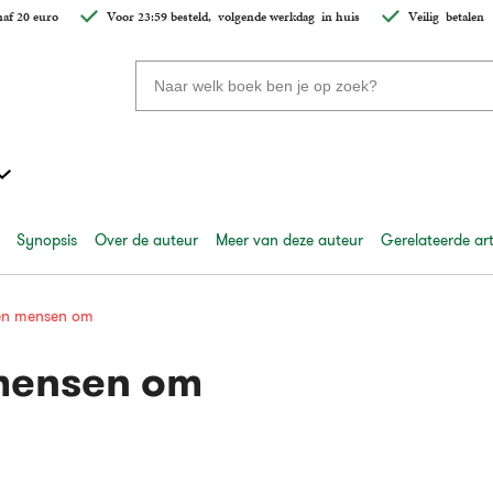
af 20 euro
Voor 23:59 besteld,
volgende werkdag
in huis
Veilig
betalen
Zoeken
naar
boeken,
auteurs
en
uitgevers
Synopsis
Over de auteur
Meer van deze auteur
Gerelateerde art
en mensen om
mensen om