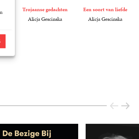
Trojaanse gedachten
Een soort van liefde
an
a
Alicja Gescinska
Alicja Gescinska
20
Paperback
,
99
22
Paperback
,
99
S