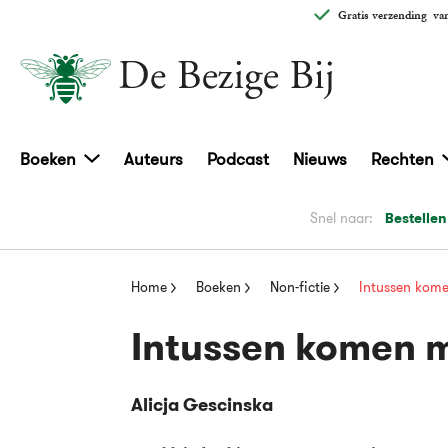
Gratis verzending
van
Boeken
Auteurs
Podcast
Nieuws
Rechten
Snel naar:
Bestellen
Home
Boeken
Non-fictie
Intussen kom
Intussen komen 
Alicja Gescinska