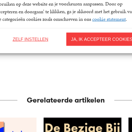
bruiken op deze website en je voorkeuren aanpassen. Door op
ichtslozen
Thuis in muziek
Apate spreekt
ccepteren en doorgaan’ te klikken, ga je akkoord met het gebruik v
 Gescinska
Alicja Gescinska
Alicja Gescinsk
le categorieën cookies zoals omschreven in ons
cookie statement
.
19
Paperback
,
99
12
Paperback
,
99
ZELF INSTELLEN
JA, IK ACCEPTEER COOKIE
Gerelateerde artikelen