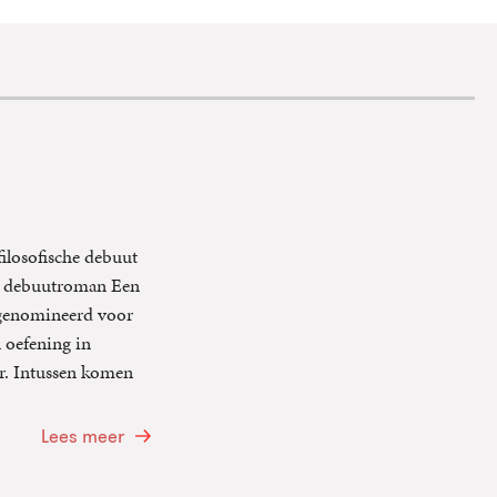
filosofische debuut
ar debuutroman Een
 genomineerd voor
 oefening in
er. Intussen komen
Lees meer