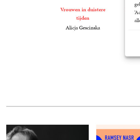
ge
Vrouwen in duistere
De gez
‘A
tijden
Alicja
al
19
Gebonden
,
99
Alicja Gescinska
29
Paperback
,
99