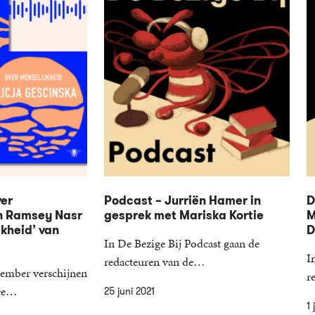
ver
Podcast – Jurriën Hamer in
D
n Ramsey Nasr
gesprek met Mariska Kortie
M
jkheid’ van
D
In De Bezige Bij Podcast gaan de
I
redacteuren van de…
ember verschijnen
r
wee…
25 juni 2021
1 