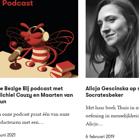
e Bezige Bij podcast met
Alicja Gescinska op s
ichiel Couzy en Maarten van
Socratesbeker
un
Met haar boek Thuis in 
n onze podcast praat één van onze
oefening in menselijkheid
edacteuren met een…
Alicja…
juni 2021
6 februari 2019