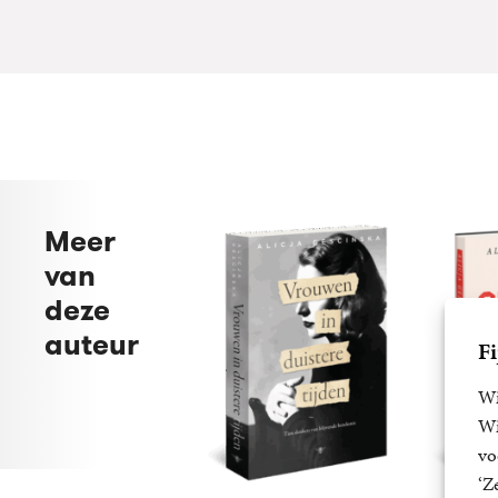
Meer
van
deze
auteur
Fi
Wi
Wi
vo
‘Z