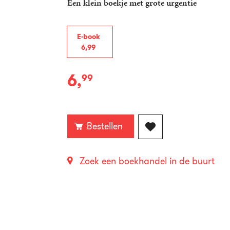
Een klein boekje met grote urgentie
E-book
6
,
99
6
,
99
E-
book:
Bestellen
Zoek een boekhandel in de buurt