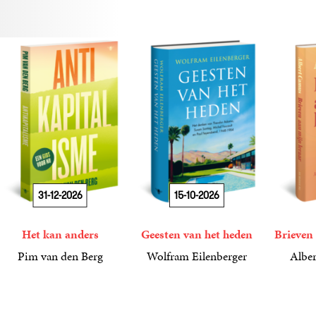
31-12-2026
15-10-2026
Het kan anders
Geesten van het heden
Brieven 
Pim van den Berg
Wolfram Eilenberger
Alber
19
Paperback
,
99
36
Gebonden
,
99
15
Gebond
,
00