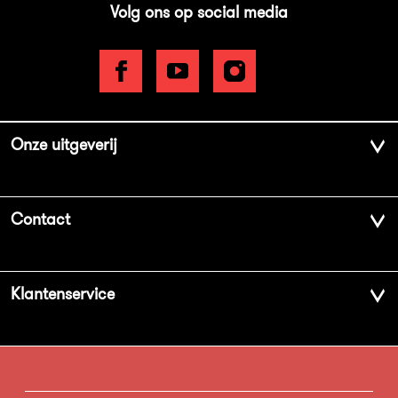
Volg ons op social media
Onze uitgeverij
Over ons
Contact
Geschiedenis
Contactinformatie
Klantenservice
Aanbiedingsbrochures
Voor de pers
Vacatures
FAQ Boekenwebshop
Sprekersbureau
Nieuwsbrief