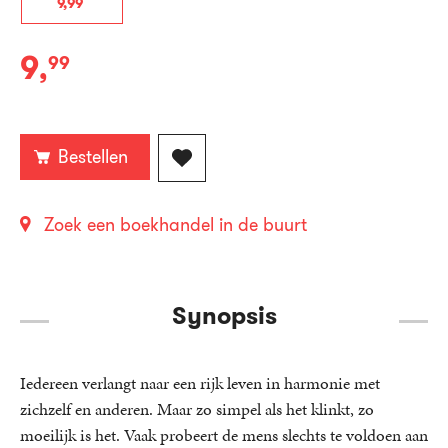
9
,
99
9
,
99
E-
book:
Bestellen
Zoek een boekhandel in de buurt
Synopsis
Iedereen verlangt naar een rijk leven in harmonie met
zichzelf en anderen. Maar zo simpel als het klinkt, zo
moeilijk is het. Vaak probeert de mens slechts te voldoen aan