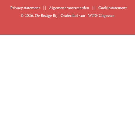
Digitaal lezen
Privacy statement
|
Algemene voorwaarden
|
Cookiestatement
Manuscripten
© 2026, De Bezige Bij | Onderdeel van
WPG Uitgevers
Klantenservice
Rechten
Foreign Rights