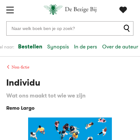
Gratis
vanaf
Zoeken
verzending
20
naar
euro
boeken,
Bestellen
Synopsis
In de pers
Over de auteur
el naar:
Voor
auteurs
23:59
volgende
in
en
besteld,
werkdag
huis
uitgevers
Non-fictie
Individu
Veilig
betalen
Wat ons maakt tot wie we zijn
Gratis
retourneren
Remo Largo