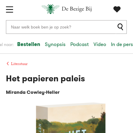
Gratis
vanaf
Zoeken
verzending
20
naar
euro
boeken,
Bestellen
Synopsis
Podcast
Video
In de pers
el naar:
Voor
auteurs
23:59
volgende
in
en
besteld,
werkdag
huis
uitgevers
Literatuur
Het papieren paleis
Veilig
betalen
Miranda Cowley-Heller
Gratis
retourneren