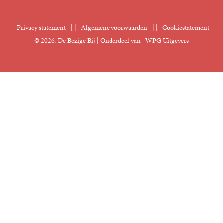
Sprekersbureau
Nieuwsbrief
Digitaal lezen
Privacy statement
|
Algemene voorwaarden
|
Cookiestatement
Manuscripten
© 2026, De Bezige Bij | Onderdeel van
WPG Uitgevers
Klantenservice
Rechten
Foreign Rights