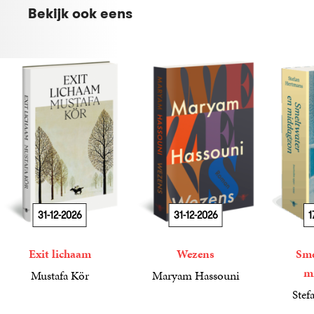
Bekijk ook eens
31-12-2026
31-12-2026
1
Exit lichaam
Wezens
Sme
m
Mustafa Kör
Maryam Hassouni
21
Paperback
,
99
22
Paperback
,
99
Stef
34
Paperba
,
99