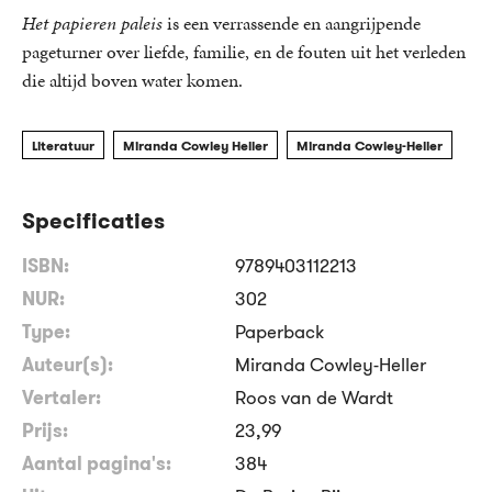
Het papieren paleis
is een verrassende en aangrijpende
pageturner over liefde, familie, en de fouten uit het verleden
die altijd boven water komen.
Literatuur
Miranda Cowley Heller
Miranda Cowley-Heller
Specificaties
ISBN:
9789403112213
NUR:
302
Type:
Paperback
Auteur(s):
Miranda Cowley-Heller
Vertaler:
Roos van de Wardt
Prijs:
23
,
99
Aantal pagina's:
384