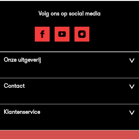
Volg ons op social media
Onze uitgeverij
Over ons
Contact
Geschiedenis
Contactinformatie
Klantenservice
Aanbiedingsbrochures
Voor de pers
Vacatures
FAQ Boekenwebshop