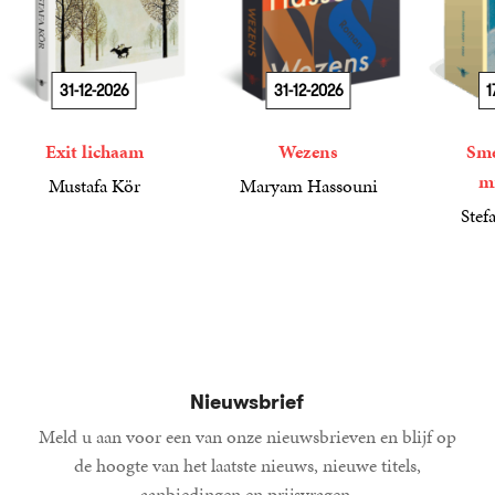
31-12-2026
31-12-2026
1
Exit lichaam
Wezens
Sme
m
Mustafa Kör
Maryam Hassouni
21
Paperback
,
99
22
Paperback
,
99
Stef
34
Paperba
,
99
Nieuwsbrief
Meld u aan voor een van onze nieuwsbrieven en blijf op
de hoogte van het laatste nieuws, nieuwe titels,
aanbiedingen en prijsvragen.