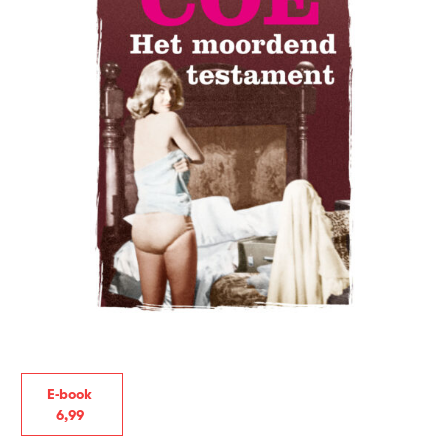
E-book
6
,
99