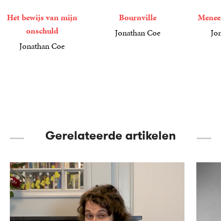
Het bewijs van mijn
Bournville
Meneer
onschuld
Jonathan Coe
Jo
24
Paperback
,
99
21
Paperba
,
99
Jonathan Coe
27
Paperback
,
99
Gerelateerde artikelen