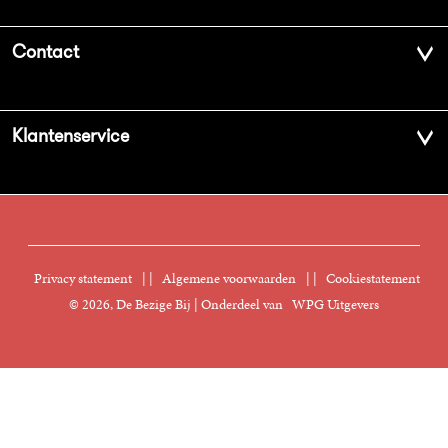
Over ons
Contact
Geschiedenis
Contactinformatie
Klantenservice
Aanbiedingsbrochures
Voor de pers
Vacatures
FAQ Boekenwebshop
Sprekersbureau
Nieuwsbrief
Digitaal lezen
Privacy statement
|
Algemene voorwaarden
|
Cookiestatement
Manuscripten
© 2026, De Bezige Bij | Onderdeel van
WPG Uitgevers
Klantenservice
Rechten
Foreign Rights