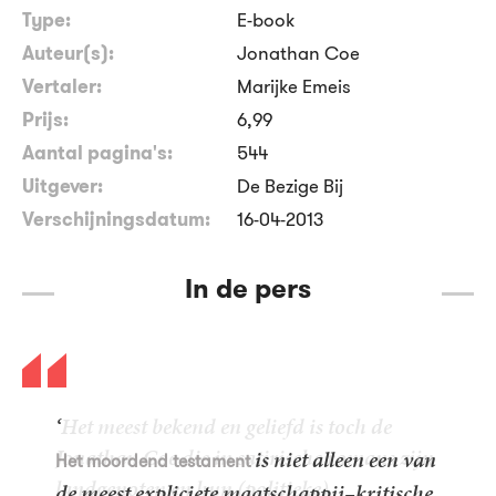
Type:
E-book
Auteur(s):
Jonathan Coe
Vertaler:
Marijke Emeis
Prijs:
6
,
99
Aantal pagina's:
544
Uitgever:
De Bezige Bij
Verschijningsdatum:
16-04-2013
In de pers
‘
is niet alleen een van
Het moordend testament
de meest expliciete maatschappij–kritische