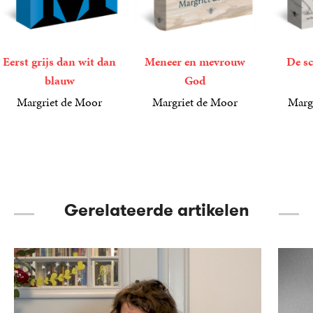
Eerst grijs dan wit dan
Meneer en mevrouw
De sc
blauw
God
Margriet de Moor
Margriet de Moor
Marg
12
Paperback
,
50
23
Gebonden
,
99
22
Paperba
,
99
Gerelateerde artikelen