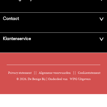
Over ons
Contact
Geschiedenis
Contactinformatie
Klantenservice
Aanbiedingsbrochures
Voor de pers
Vacatures
FAQ Boekenwebshop
Sprekersbureau
Nieuwsbrief
Digitaal lezen
Privacy statement
|
Algemene voorwaarden
|
Cookiestatement
Manuscripten
© 2026, De Bezige Bij | Onderdeel van
WPG Uitgevers
Klantenservice
Rechten
Foreign Rights