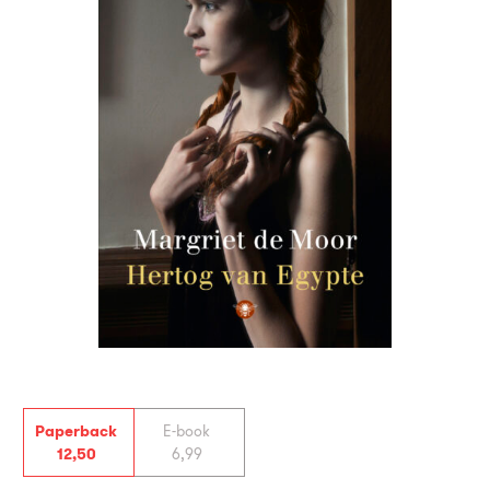
Paperback
E-book
12
,
50
6
,
99