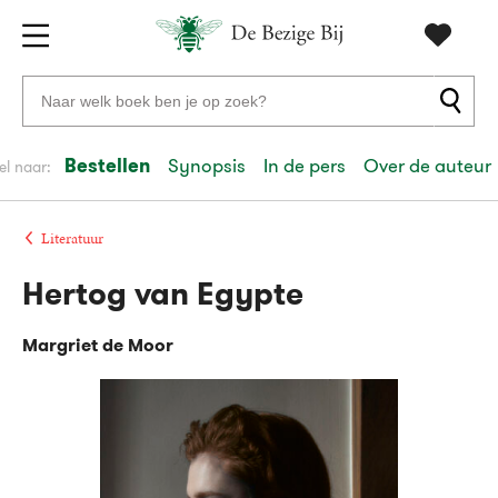
Gratis
vanaf
Zoeken
verzending
20
naar
euro
boeken,
Bestellen
Synopsis
In de pers
Over de auteur
el naar:
Voor
auteurs
23:59
volgende
in
en
besteld,
werkdag
huis
uitgevers
Literatuur
Hertog van Egypte
Veilig
betalen
Margriet de Moor
Gratis
retourneren