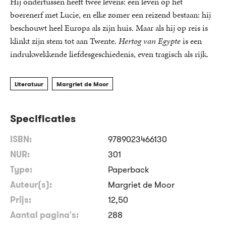
Hij ondertussen heeft twee levens: een leven op het
boerenerf met Lucie, en elke zomer een reizend bestaan: hij
beschouwt heel Europa als zijn huis. Maar als hij op reis is
klinkt zijn stem tot aan Twente.
Hertog van Egypte
is een
indrukwekkende liefdesgeschiedenis, even tragisch als rijk.
Literatuur
Margriet de Moor
Specificaties
ISBN:
9789023466130
NUR:
301
Type:
Paperback
Auteur(s):
Margriet de Moor
Prijs:
12
,
50
Aantal pagina's:
288