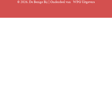
© 2026, De Bezige Bij | Onderdeel van
WPG Uitgevers
Klantenservice
Rechten
Foreign Rights