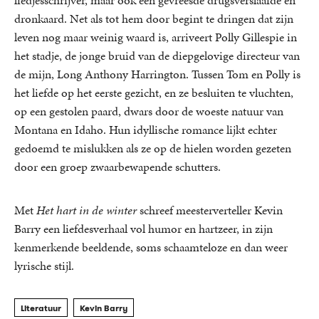
liedjesschrijver, maar ook een gevreesde drugsverslaafde en
dronkaard. Net als tot hem door begint te dringen dat zijn
leven nog maar weinig waard is, arriveert Polly Gillespie in
het stadje, de jonge bruid van de diepgelovige directeur van
de mijn, Long Anthony Harrington. Tussen Tom en Polly is
het liefde op het eerste gezicht, en ze besluiten te vluchten,
op een gestolen paard, dwars door de woeste natuur van
Montana en Idaho. Hun idyllische romance lijkt echter
gedoemd te mislukken als ze op de hielen worden gezeten
door een groep zwaarbewapende schutters.
Met
Het hart in de winter
schreef meesterverteller Kevin
Barry een liefdesverhaal vol humor en hartzeer, in zijn
kenmerkende beeldende, soms schaamteloze en dan weer
lyrische stijl.
Literatuur
Kevin Barry