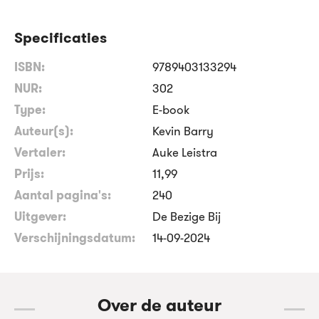
Specificaties
ISBN:
9789403133294
NUR:
302
Type:
E-book
Auteur(s):
Kevin Barry
Vertaler:
Auke Leistra
Prijs:
11
,
99
Aantal pagina's:
240
Uitgever:
De Bezige Bij
Verschijningsdatum:
14-09-2024
Over de auteur