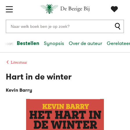
Gratis
vanaf
Zoeken
verzending
20
naar
euro
boeken,
Bestellen
Synopsis
Over de auteur
Gerelateer
el naar:
Voor
auteurs
23:59
volgende
in
en
besteld,
werkdag
huis
uitgevers
Literatuur
Hart in de winter
Veilig
betalen
Kevin Barry
Gratis
retourneren