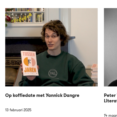
Op koffiedate met Yannick Dangre
Peter 
Litera
13 februari 2025
14 maar