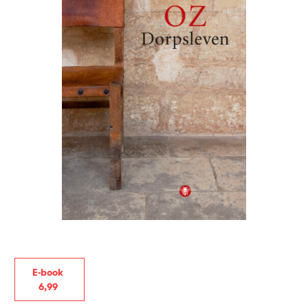
E-book
6
,
99