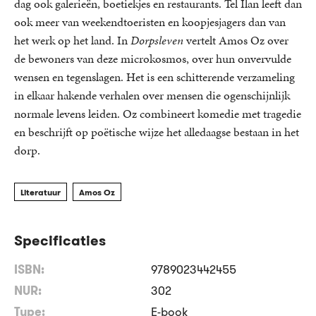
dag ook galerieën, boetiekjes en restaurants. Tel Ilan leeft dan
ook meer van weekendtoeristen en koopjesjagers dan van
het werk op het land. In
Dorpsleven
vertelt Amos Oz over
de bewoners van deze microkosmos, over hun onvervulde
wensen en tegenslagen. Het is een schitterende verzameling
in elkaar hakende verhalen over mensen die ogenschijnlijk
normale levens leiden. Oz combineert komedie met tragedie
en beschrijft op poëtische wijze het alledaagse bestaan in het
dorp.
Literatuur
Amos Oz
Specificaties
ISBN:
9789023442455
NUR:
302
Type:
E-book