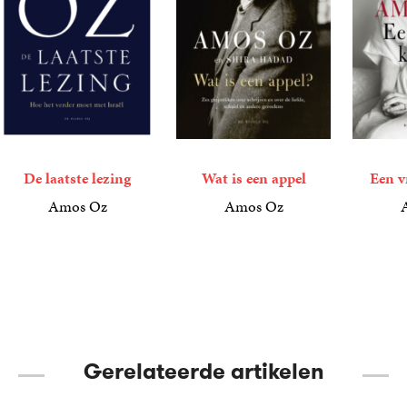
De laatste lezing
Wat is een appel
Een 
Amos Oz
Amos Oz
5
E-
,
99
9
E-
,
99
9
E-
,
99
book
book
book
Gerelateerde artikelen