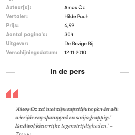
Auteur(s):
Amos Oz
Vertaler:
Hilde Pach
Prijs:
6
,
99
Aantal pagina's:
304
Uitgever:
De Bezige Bij
Verschijningsdatum:
12-11-2010
In de pers
‘
Dorpsleven
is een meesterlijk boek van een
schrijver op de toppen van zijn kunnen.’ –
De Morgen