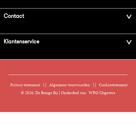
Over ons
Contact
Geschiedenis
Contactinformatie
Klantenservice
Aanbiedingsbrochures
Voor de pers
Vacatures
FAQ Boekenwebshop
Sprekersbureau
Nieuwsbrief
Digitaal lezen
Privacy statement
|
Algemene voorwaarden
|
Cookiestatement
Manuscripten
© 2026, De Bezige Bij | Onderdeel van
WPG Uitgevers
Klantenservice
Rechten
Foreign Rights