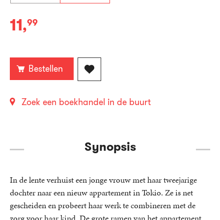
11
,
99
E-
book:
Bestellen
Zoek een boekhandel in de buurt
Synopsis
In de lente verhuist een jonge vrouw met haar tweejarige
dochter naar een nieuw appartement in Tokio. Ze is net
gescheiden en probeert haar werk te combineren met de
zorg voor haar kind. De grote ramen van het appartement