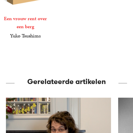
Een vrouw rent over
een berg
Yuko Tsushima
24
Paperback
,
99
Gerelateerde artikelen