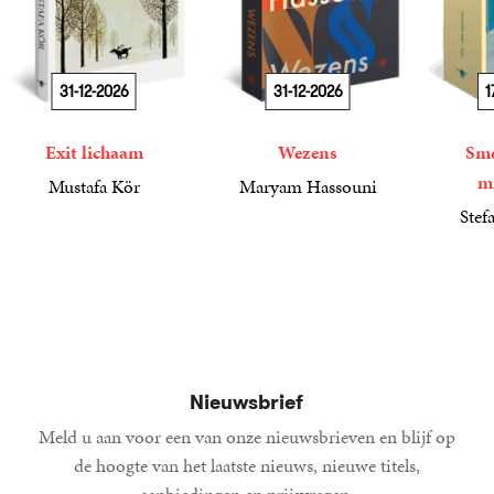
31-12-2026
31-12-2026
1
Exit lichaam
Wezens
Sme
m
Mustafa Kör
Maryam Hassouni
21
Paperback
,
99
22
Paperback
,
99
Stef
34
Paperba
,
99
Nieuwsbrief
Meld u aan voor een van onze nieuwsbrieven en blijf op
de hoogte van het laatste nieuws, nieuwe titels,
aanbiedingen en prijsvragen.