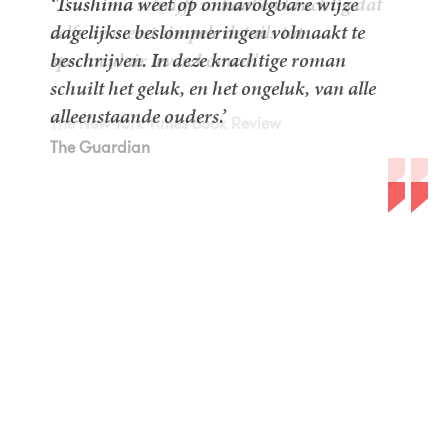
‘Tsushima weet op onnavolgbare wijze
dagelijkse beslommeringen volmaakt te
beschrijven. In deze krachtige roman
schuilt het geluk, en het ongeluk, van alle
alleenstaande ouders.’
The New York Times Book Review
The New York Times Book Review
The Guardian
Domein van licht
De Standaard