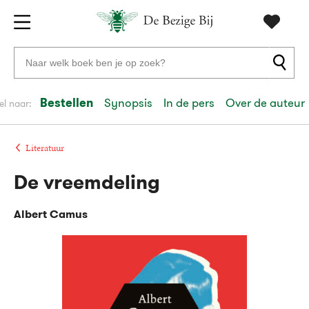
Gratis
vanaf
Zoeken
verzending
20
naar
euro
boeken,
Bestellen
Synopsis
In de pers
Over de auteur
el naar:
Voor
auteurs
23:59
volgende
in
en
besteld,
werkdag
huis
uitgevers
Literatuur
De vreemdeling
Veilig
betalen
Albert Camus
Gratis
retourneren