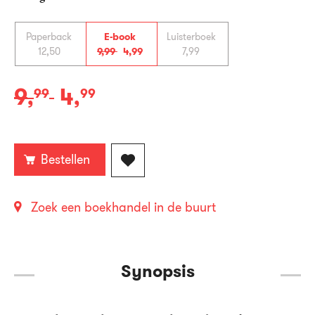
Paperback
E-book
Luisterboek
12
,
50
9
,
99
4
,
99
7
,
99
9
4
,
99
,
99
E-
book:
Bestellen
Zoek een boekhandel in de buurt
Synopsis