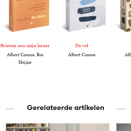
Brieven aan mijn leraar
De val
Albert Camus, Bas
Albert Camus
Al
Heijne
12
Paperback
,
50
17
Paperba
,
50
15
Gebonden
,
00
Gerelateerde artikelen