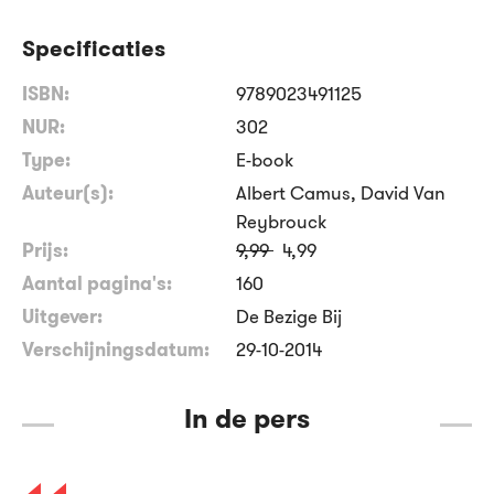
Specificaties
ISBN:
9789023491125
NUR:
302
Type:
E-book
Auteur(s):
Albert Camus, David Van
Reybrouck
Prijs:
9
,
99
4
,
99
Aantal pagina's:
160
Uitgever:
De Bezige Bij
Verschijningsdatum:
29-10-2014
In de pers