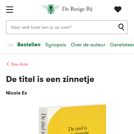
Gratis
vanaf
Zoeken
verzending
20
naar
euro
boeken,
Bestellen
Synopsis
Over de auteur
Gerelateer
el naar:
Voor
auteurs
23:59
volgende
in
en
besteld,
werkdag
huis
uitgevers
Non-fictie
De titel is een zinnetje
Veilig
betalen
Nicole Ex
Gratis
retourneren