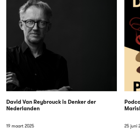
David Van Reybrouck is Denker der
Podca
Nederlanden
Maris
19 maart 2025
25 juni 