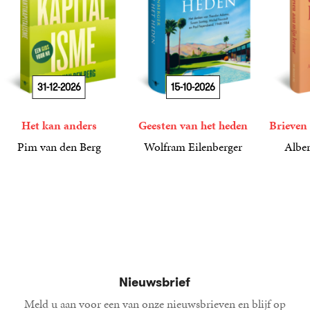
31-12-2026
15-10-2026
Het kan anders
Geesten van het heden
Brieven 
Pim van den Berg
Wolfram Eilenberger
Alber
19
Paperback
,
99
36
Gebonden
,
99
15
Gebond
,
00
Nieuwsbrief
Meld u aan voor een van onze nieuwsbrieven en blijf op