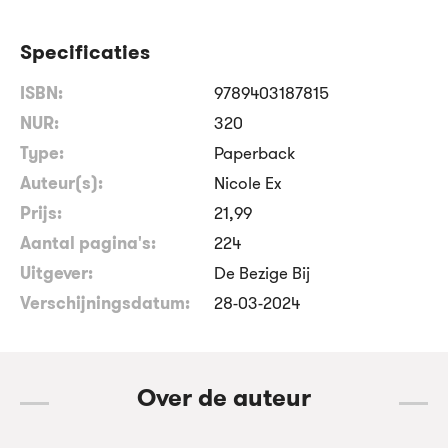
Specificaties
ISBN:
9789403187815
NUR:
320
Type:
Paperback
Auteur(s):
Nicole Ex
Prijs:
21
,
99
Aantal pagina's:
224
Uitgever:
De Bezige Bij
Verschijningsdatum:
28-03-2024
Over de auteur