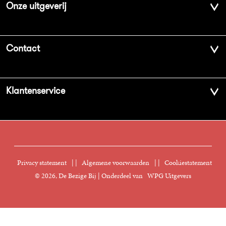
Onze uitgeverij
Over ons
Contact
Geschiedenis
Contactinformatie
Klantenservice
Aanbiedingsbrochures
Voor de pers
Vacatures
FAQ Boekenwebshop
Sprekersbureau
Nieuwsbrief
Digitaal lezen
Privacy statement
|
Algemene voorwaarden
|
Cookiestatement
Manuscripten
© 2026, De Bezige Bij | Onderdeel van
WPG Uitgevers
Klantenservice
Rechten
Foreign Rights