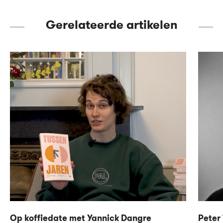
Gerelateerde artikelen
Op koffiedate met Yannick Dangre
Peter 