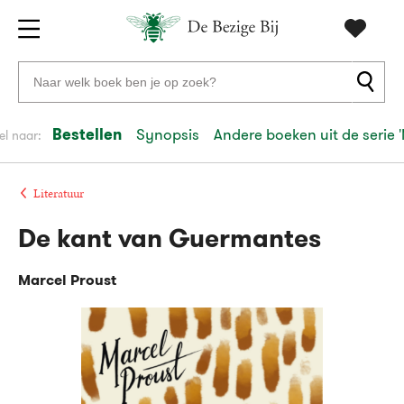
Gratis
vanaf
Zoeken
verzending
20
naar
euro
boeken,
Bestellen
Synopsis
Andere boeken uit de serie '
el naar:
Voor
auteurs
23:59
volgende
in
en
besteld,
werkdag
huis
uitgevers
Literatuur
De kant van Guermantes
Veilig
betalen
Marcel Proust
Gratis
retourneren