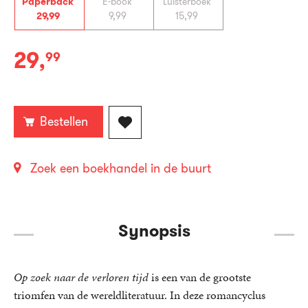
Paperback
E-book
Luisterboek
29
,
99
9
,
99
15
,
99
29
,
99
Paperback:
Bestellen
Zoek een boekhandel in de buurt
Synopsis
Op zoek naar de verloren tijd
is een van de grootste
triomfen van de wereldliteratuur. In deze romancyclus