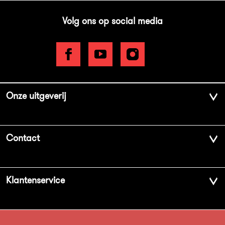
Volg ons op social media
Onze uitgeverij
Over ons
Contact
Geschiedenis
Contactinformatie
Klantenservice
Aanbiedingsbrochures
Voor de pers
Vacatures
FAQ Boekenwebshop