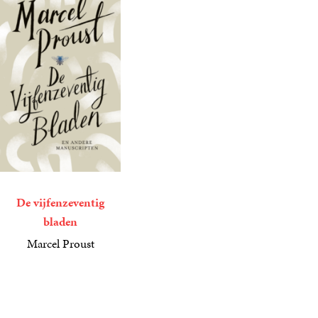
De vijfenzeventig
bladen
Marcel Proust
19
E-
,
99
book