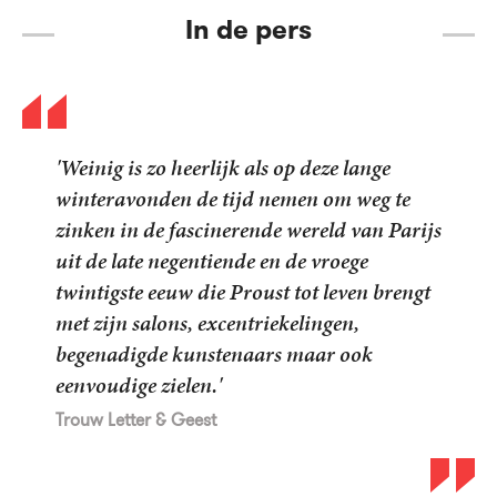
In de pers
'Weinig is zo heerlijk als op deze lange
' ' Het lezen van de gehele cyclus vergroot –
winteravonden de tijd nemen om weg te
zelfs al na drie delen wel de bewondering
zinken in de fascinerende wereld van Parijs
voor de auteur en het werk.'
uit de late negentiende en de vroege
Hebban
twintigste eeuw die Proust tot leven brengt
met zijn salons, excentriekelingen,
begenadigde kunstenaars maar ook
eenvoudige zielen.'
Trouw Letter & Geest