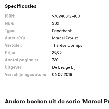
Specificaties
ISBN:
9789403124100
NUR:
302
Type:
Paperback
Auteur(s):
Marcel Proust
Vertaler:
Thérèse Cornips
Prijs:
29
,
99
Aantal pagina's:
720
Uitgever:
De Bezige Bij
Verschijningsdatum:
06-09-2018
Andere boeken uit de serie 'Marcel Pr