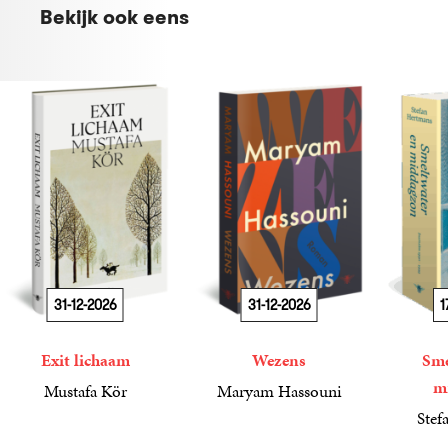
Bekijk ook eens
31-12-2026
31-12-2026
1
Exit lichaam
Wezens
Sme
m
Mustafa Kör
Maryam Hassouni
21
Paperback
,
99
22
Paperback
,
99
Stef
34
Paperba
,
99