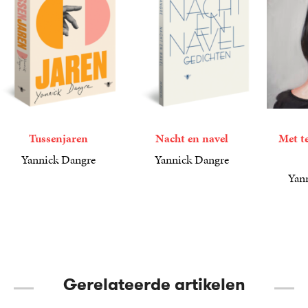
Tussenjaren
Nacht en navel
Met t
Yannick Dangre
Yannick Dangre
22
Paperback
,
99
18
Paperback
,
99
Yan
9
E-
,
99
book
Gerelateerde artikelen