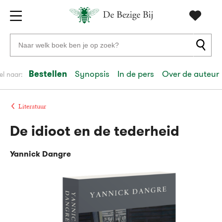
Gratis
vanaf
Zoeken
verzending
20
naar
euro
boeken,
Bestellen
Synopsis
In de pers
Over de auteur
el naar:
Voor
auteurs
23:59
volgende
in
en
besteld,
werkdag
huis
uitgevers
Literatuur
De idioot en de tederheid
Veilig
betalen
Yannick Dangre
Gratis
retourneren