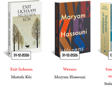
31-12-2026
31-12-2026
1
Exit lichaam
Wezens
Sme
m
Mustafa Kör
Maryam Hassouni
21
Paperback
,
99
22
Paperback
,
99
Stef
34
Paperba
,
99