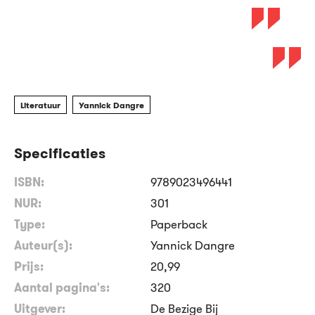
Literatuur
Yannick Dangre
Specificaties
ISBN:
9789023496441
NUR:
301
Type:
Paperback
Auteur(s):
Yannick Dangre
Prijs:
20
,
99
Aantal pagina's:
320
Uitgever:
De Bezige Bij