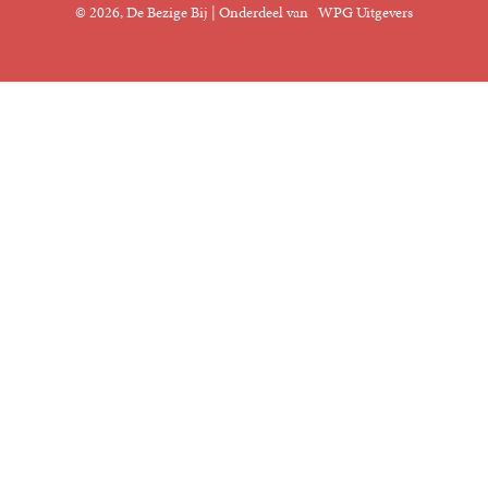
© 2026, De Bezige Bij | Onderdeel van
WPG Uitgevers
Klantenservice
Rechten
Foreign Rights