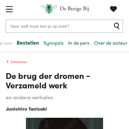
Gratis
vanaf
Zoeken
verzending
20
naar
euro
boeken,
Bestellen
Synopsis
In de pers
Over de auteur
el naar:
Voor
auteurs
23:59
volgende
in
en
besteld,
werkdag
huis
uitgevers
Literatuur
De brug der dromen –
Veilig
betalen
Verzameld werk
Gratis
en andere verhalen
retourneren
Junichiro Tanizaki