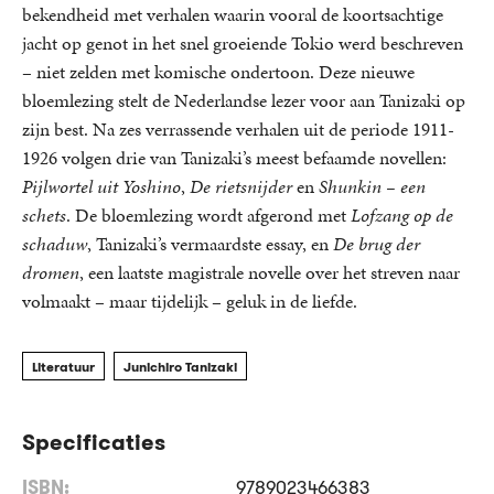
bekendheid met verhalen waarin vooral de koortsachtige
jacht op genot in het snel groeiende Tokio werd beschreven
– niet zelden met komische ondertoon. Deze nieuwe
bloemlezing stelt de Nederlandse lezer voor aan Tanizaki op
zijn best. Na zes verrassende verhalen uit de periode 1911-
1926 volgen drie van Tanizaki’s meest befaamde novellen:
Pijlwortel uit Yoshino
,
De rietsnijder
en
Shunkin – een
schets
. De bloemlezing wordt afgerond met
Lofzang op de
schaduw
, Tanizaki’s vermaardste essay, en
De brug der
dromen
, een laatste magistrale novelle over het streven naar
volmaakt – maar tijdelijk – geluk in de liefde.
Literatuur
Junichiro Tanizaki
Specificaties
ISBN:
9789023466383