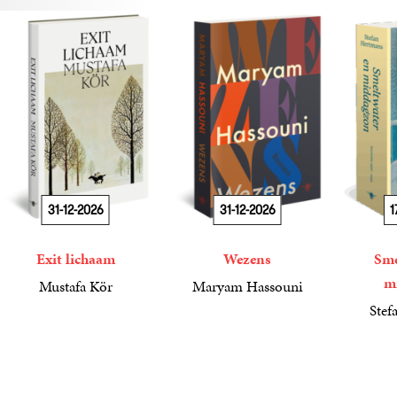
31-12-2026
31-12-2026
1
Exit lichaam
Wezens
Sme
m
Mustafa Kör
Maryam Hassouni
21
Paperback
,
99
22
Paperback
,
99
Stef
34
Paperba
,
99