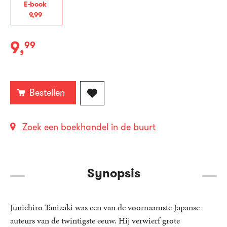
E-book
9
,
99
9
,
99
E-
book:
Bestellen
Zoek een boekhandel in de buurt
Synopsis
Junichiro Tanizaki was een van de voornaamste Japanse
auteurs van de twintigste eeuw. Hij verwierf grote