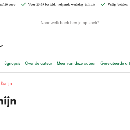
af 20 euro
Voor 23:59 besteld,
volgende werkdag
in huis
Veilig
betalen
Zoeken
naar
boeken,
auteurs
en
uitgevers
Synopsis
Over de auteur
Meer van deze auteur
Gerelateerde art
Konijn
ijn