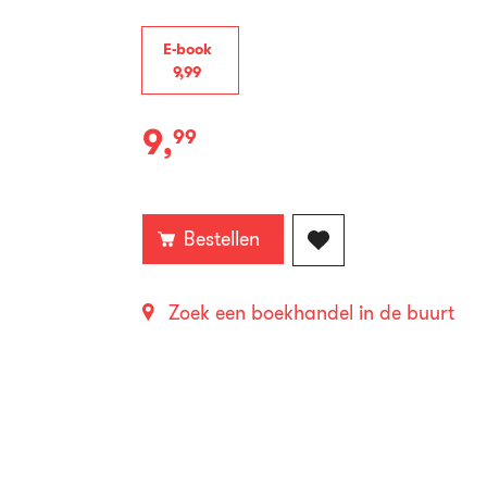
E-book
9
,
99
9
,
99
E-
book:
Bestellen
Zoek een boekhandel in de buurt