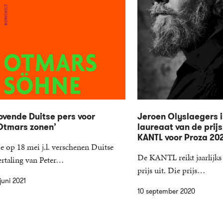
ovende Duitse pers voor
Jeroen Olyslaegers i
Otmars zonen’
laureaat van de prijs
KANTL voor Proza 20
e op 18 mei j.l. verschenen Duitse
De KANTL reikt jaarlijks 
ertaling van Peter…
prijs uit. Die prijs…
juni 2021
10 september 2020