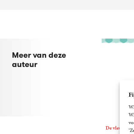
Meer van deze
auteur
Fi
Wi
Wi
vo
De vleugels v
‘Z