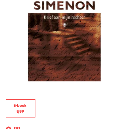
E-book
9
,
99
99