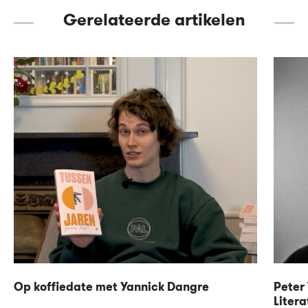
Gerelateerde artikelen
Op koffiedate met Yannick Dangre
Peter 
Litera