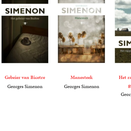
Gebeier van Bicetre
Manesteek
Het r
g
Georges Simenon
Georges Simenon
9
E-
,
99
9
E-
,
99
Geor
book
book
9
E-
,
99
book