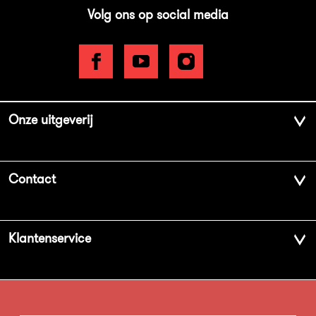
Volg ons op social media
Onze uitgeverij
Over ons
Contact
Geschiedenis
Contactinformatie
Klantenservice
Aanbiedingsbrochures
Voor de pers
Vacatures
FAQ Boekenwebshop
Sprekersbureau