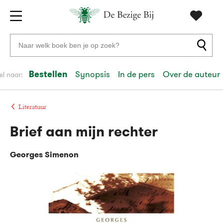
Gratis
vanaf
Zoeken
verzending
20
naar
euro
boeken,
Bestellen
Synopsis
In de pers
Over de auteur
el naar:
Voor
auteurs
23:59
volgende
in
en
besteld,
werkdag
huis
uitgevers
Literatuur
Brief aan mijn rechter
Veilig
betalen
Georges Simenon
Gratis
retourneren