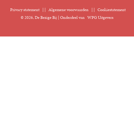
Nieuwsbrief
Digitaal lezen
Privacy statement
|
Algemene voorwaarden
|
Cookiestatement
Manuscripten
© 2026, De Bezige Bij | Onderdeel van
WPG Uitgevers
Klantenservice
Rechten
Foreign Rights