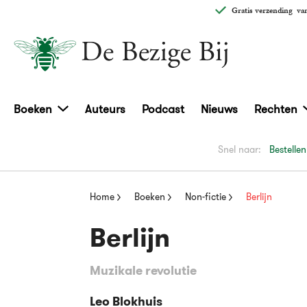
Gratis verzending
van
Boeken
Auteurs
Podcast
Nieuws
Rechten
Snel naar:
Bestellen
Home
Boeken
Non-fictie
Berlijn
Berlijn
Muzikale revolutie
Leo Blokhuis