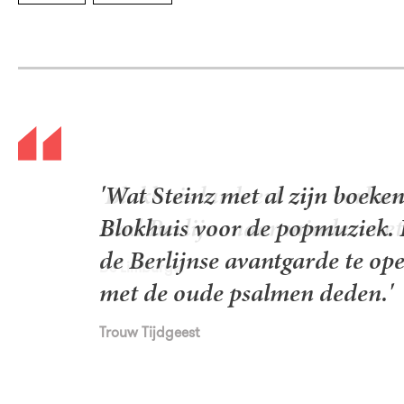
'Blokhuis lardeert zijn verhaa
stad Berlijn maar minder met
De Limburger
Oor
Oor