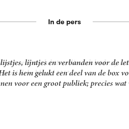
In de pers
l met veel anekdotes, die ook leuk zijn 
 muziek hebben.' ****