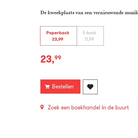
De kweekplaats van een vernieuwende muzik
Paperback
E-book
23
,
99
11
,
99
23
,
99
Paperback:
Bestellen
Zoek een boekhandel in de buurt