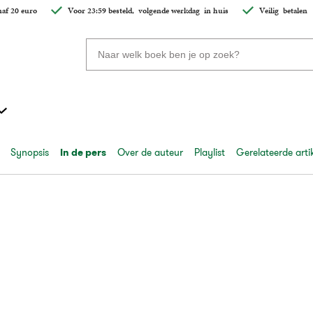
af 20 euro
Voor 23:59 besteld,
volgende werkdag
in huis
Veilig
betalen
Zoeken
naar
boeken,
auteurs
en
uitgevers
Synopsis
In de pers
Over de auteur
Playlist
Gerelateerde arti