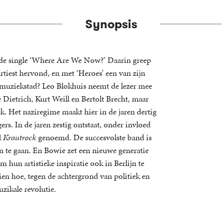
Synopsis
et de single ‘Where Are We Now?’ Daarin greep
s artiest hervond, en met ‘Heroes’ een van zijn
re muziekstad? Leo Blokhuis neemt de lezer mee
 Dietrich, Kurt Weill en Bertolt Brecht, maar
k. Het naziregime maakt hier in de jaren dertig
rs. In de jaren zestig ontstaat, onder invloed
l
Krautrock
genoemd. De succesvolste band is
jn te gaan. En Bowie zet een nieuwe generatie
hun artistieke inspiratie ook in Berlijn te
en hoe, tegen de achtergrond van politiek en
zikale revolutie.