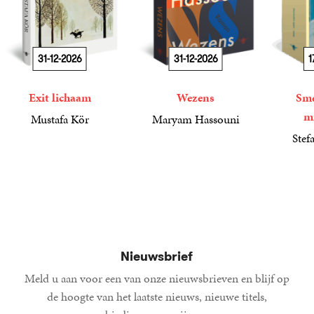
31-12-2026
31-12-2026
1
Exit lichaam
Wezens
Sme
m
Mustafa Kör
Maryam Hassouni
21
Paperback
,
99
22
Paperback
,
99
Stef
34
Paperba
,
99
Nieuwsbrief
Meld u aan voor een van onze nieuwsbrieven en blijf op
de hoogte van het laatste nieuws, nieuwe titels,