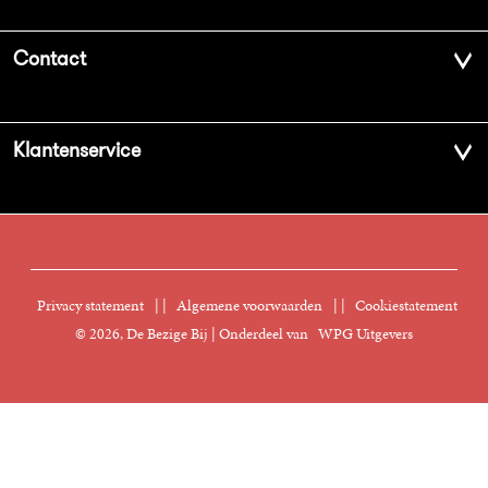
Over ons
Contact
Geschiedenis
Contactinformatie
Klantenservice
Aanbiedingsbrochures
Voor de pers
Vacatures
FAQ Boekenwebshop
Sprekersbureau
Nieuwsbrief
Digitaal lezen
Privacy statement
|
Algemene voorwaarden
|
Cookiestatement
Manuscripten
© 2026, De Bezige Bij | Onderdeel van
WPG Uitgevers
Klantenservice
Rechten
Foreign Rights