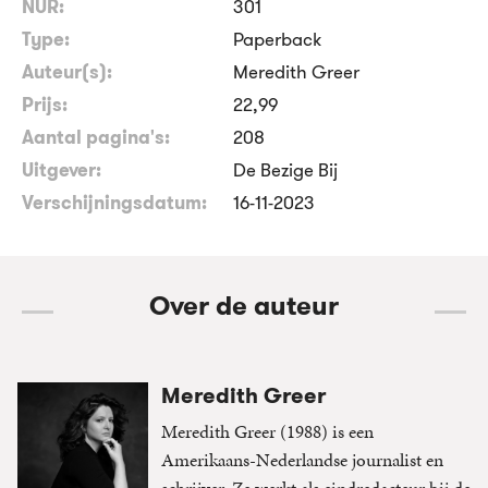
NUR:
301
Type:
Paperback
Auteur(s):
Meredith Greer
Prijs:
22
,
99
Aantal pagina's:
208
Uitgever:
De Bezige Bij
Verschijningsdatum:
16-11-2023
Over de auteur
Meredith Greer
Meredith Greer (1988) is een
Amerikaans-Nederlandse journalist en
schrijver. Ze werkt als eindredacteur bij de