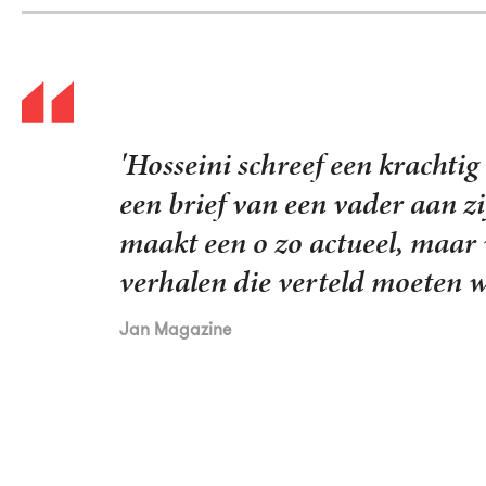
‘Khaled Hosseini toont nu in e
voor oorlog en vervolging op 
schrijft een vader
Bede aan de zee
Williams getekende illustratie
tegenstelling tot die van zijn 
zacht–ingetogen, treurig–mela
NRC Handelsblad