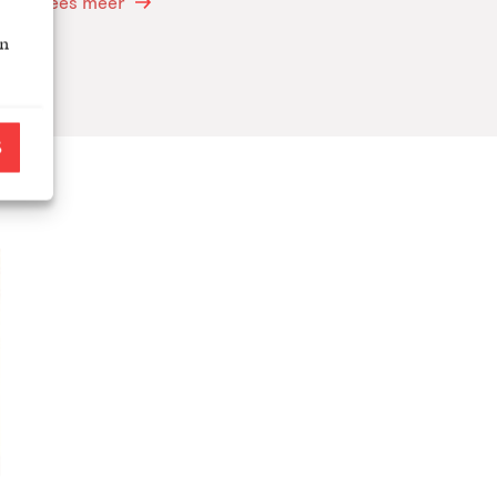
Lees meer
an
S