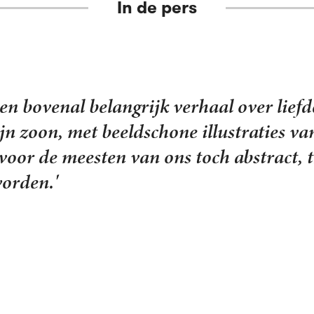
In de pers
en mooi geïllustreerd boek zijn solidarit
zee zijn opgekomen”. […] In
 aan zijn zoon Marwan. […] In 103 korte
s, roept de vader beelden op van zijn ei
zoon. […] Zijn brief, zijn oproep aan de 
ncholiek.’