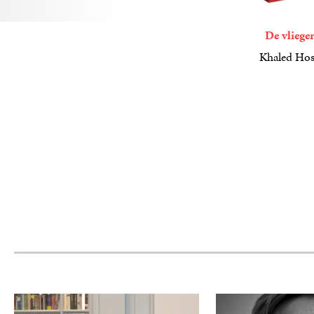
De vliege
Khaled Hos
17
Paperback
,
50