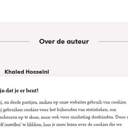
Over de auteur
Khaled Hosseini
Khaled Hosseini is een van de meest geliefde auteurs ter wereld.
jn dat je er bent!
debuutroman De vliegeraar werden in Nederland en Vlaanderen
exemplaren verkocht en ook Duizend schitterende zonnen werd
j, en derde partijen, maken op onze websites gebruik van cookies.
bestseller. In 2013 verscheen Hosseini’s grootse, nieuwe roman 
j gebruiken cookies voor het bijhouden van statistieken, om
kwam de echo . Hij is ambassadeur voor de United Nations H
orkeuren op te slaan, maar ook voor marketing doeleinden. Door 
for Refugees en de United Nations Refugee...
elf instellen’ te klikken, kun je meer lezen over de cookies die we