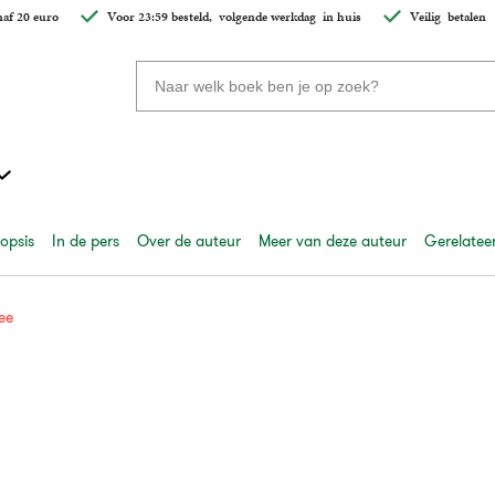
af 20 euro
Voor 23:59 besteld,
volgende werkdag
in huis
Veilig
betalen
Zoeken
naar
boeken,
auteurs
en
uitgevers
opsis
In de pers
Over de auteur
Meer van deze auteur
Gerelateer
ee