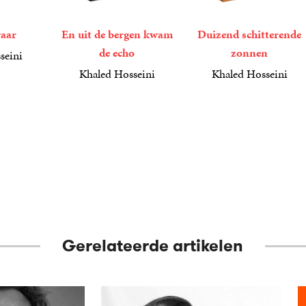
raar
En uit de bergen kwam
Duizend schitterende
de echo
zonnen
seini
Khaled Hosseini
Khaled Hosseini
17
Paperback
,
50
17
Paperback
,
50
Gerelateerde artikelen