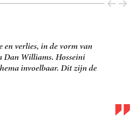
eit met allen die “op de vlucht
 regels en 48 door Dan
gen zorgeloze jeugd, […] in
zee om zijn zoon te sparen, is