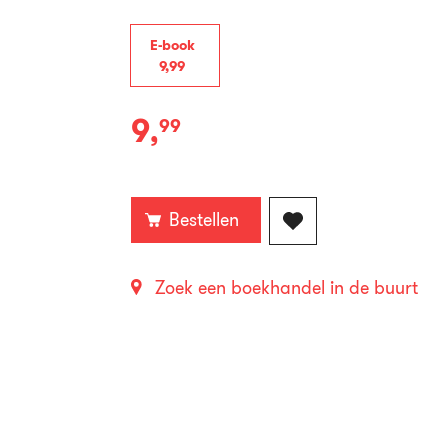
E-book
9
,
99
9
,
99
E-
book:
Bestellen
Zoek een boekhandel in de buurt