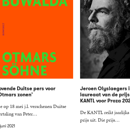
ovende Duitse pers voor
Jeroen Olyslaegers i
Otmars zonen’
laureaat van de prijs
KANTL voor Proza 20
e op 18 mei j.l. verschenen Duitse
De KANTL reikt jaarlijks 
ertaling van Peter…
prijs uit. Die prijs…
juni 2021