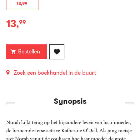
13
,
99
13
,
99
E-
book:
Bestellen
Zoek een boekhandel in de buurt
Synopsis
Norah kijkt terug op het bijzondere leven van haar moeder,
de beroemde Ierse actrice Katherine O’Dell. Als jong meisje
ziet Norah vanuit de coulissen hoe haar moeder de grote