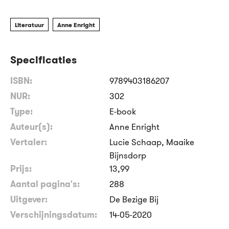
Literatuur
Anne Enright
Specificaties
ISBN:
9789403186207
NUR:
302
Type:
E-book
Auteur(s):
Anne Enright
Vertaler:
Lucie Schaap, Maaike
Bijnsdorp
Prijs:
13
,
99
Aantal pagina's:
288
Uitgever:
De Bezige Bij
Verschijningsdatum:
14-05-2020