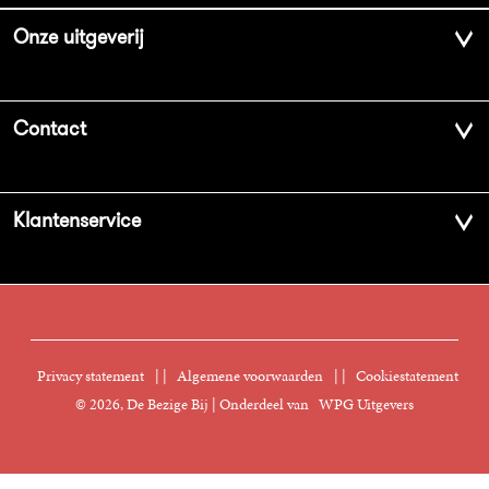
Onze uitgeverij
Over ons
Contact
Geschiedenis
Contactinformatie
Klantenservice
Aanbiedingsbrochures
Voor de pers
Vacatures
FAQ Boekenwebshop
Sprekersbureau
Nieuwsbrief
Digitaal lezen
Privacy statement
|
Algemene voorwaarden
|
Cookiestatement
Manuscripten
© 2026, De Bezige Bij | Onderdeel van
WPG Uitgevers
Klantenservice
Rechten