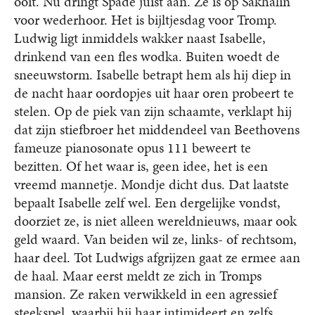
ooit. Nu dringt Spade juist aan. Ze is op Sakhalin
voor wederhoor. Het is bijltjesdag voor Tromp.
Ludwig ligt inmiddels wakker naast Isabelle,
drinkend van een fles wodka. Buiten woedt de
sneeuwstorm. Isabelle betrapt hem als hij diep in
de nacht haar oordopjes uit haar oren probeert te
stelen. Op de piek van zijn schaamte, verklapt hij
dat zijn stiefbroer het middendeel van Beethovens
fameuze pianosonate opus 111 beweert te
bezitten. Of het waar is, geen idee, het is een
vreemd mannetje. Mondje dicht dus. Dat laatste
bepaalt Isabelle zelf wel. Een dergelijke vondst,
doorziet ze, is niet alleen wereldnieuws, maar ook
geld waard. Van beiden wil ze, links- of rechtsom,
haar deel. Tot Ludwigs afgrijzen gaat ze ermee aan
de haal. Maar eerst meldt ze zich in Tromps
mansion. Ze raken verwikkeld in een agressief
steekspel, waarbij hij haar intimideert en zelfs