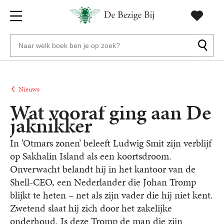
Gratis
vanaf
Zoeken
verzending
20
naar
euro
boeken,
Voor
auteurs
23:59
volgende
in
Nieuws
en
besteld,
werkdag
huis
Wat vooraf ging aan De
uitgevers
jaknikker
Veilig
betalen
In ‘Otmars zonen’ beleeft Ludwig Smit zijn verblijf
op Sakhalin Island als een koortsdroom.
Gratis
Onverwacht belandt hij in het kantoor van de
retourneren
Shell-CEO, een Nederlander die Johan Tromp
blijkt te heten – net als zijn vader die hij niet kent.
Zwetend slaat hij zich door het zakelijke
onderhoud. Is deze Tromp de man die zijn