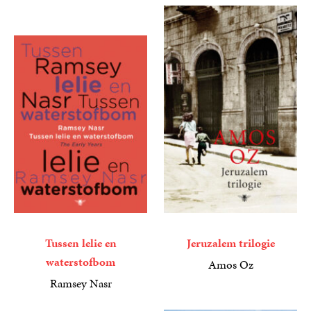
Tussen lelie en
Jeruzalem trilogie
waterstofbom
Amos Oz
35
Gebonden
,
99
Ramsey Nasr
21
Paperback
,
99