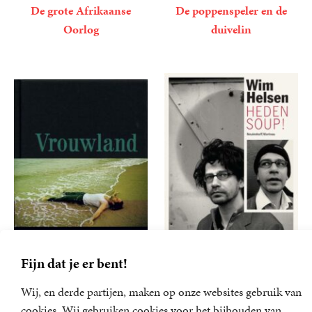
De grote Afrikaanse
De poppenspeler en de
Oorlog
duivelin
9
E-
,
99
9
E-
,
99
book
book
Fijn dat je er bent!
Wij, en derde partijen, maken op onze websites gebruik van
Vrouwland
Heden soup!/Bij mij zijt ge
cookies. Wij gebruiken cookies voor het bijhouden van