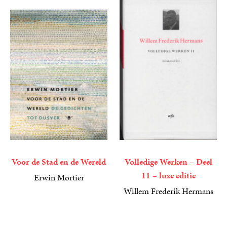
Voor de Stad en de Wereld
Volledige Werken – Deel
11 – luxe editie
Erwin Mortier
19
Gebonden
,
99
Willem Frederik Hermans
99
Gebonden
,
99