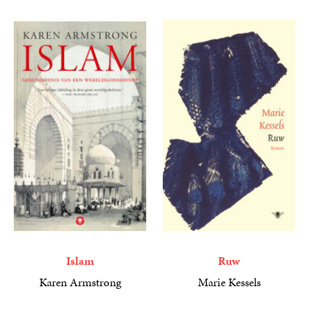
4
Luisterboek
,
99
Islam
Ruw
Karen Armstrong
Marie Kessels
29
Paperback
,
99
29
Paperback
,
99