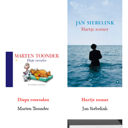
Diepe roerselen
Hartje zomer
Marten Toonder
Jan Siebelink
15
Gebonden
,
00
7
Paperback
,
99