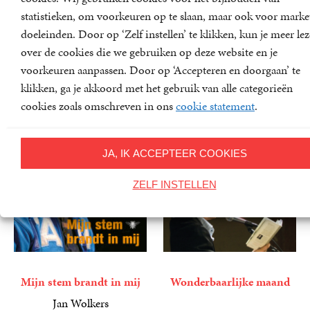
veilig
9
E-
,
99
statistieken, om voorkeuren op te slaan, maar ook voor marke
book
9
E-
,
99
doeleinden. Door op ‘Zelf instellen’ te klikken, kun je meer le
book
over de cookies die we gebruiken op deze website en je
voorkeuren aanpassen. Door op ‘Accepteren en doorgaan’ te
klikken, ga je akkoord met het gebruik van alle categorieën
cookies zoals omschreven in ons
cookie statement
.
JA, IK ACCEPTEER COOKIES
ZELF INSTELLEN
Mijn stem brandt in mij
Wonderbaarlijke maand
Jan Wolkers
4
Luisterboek
,
99