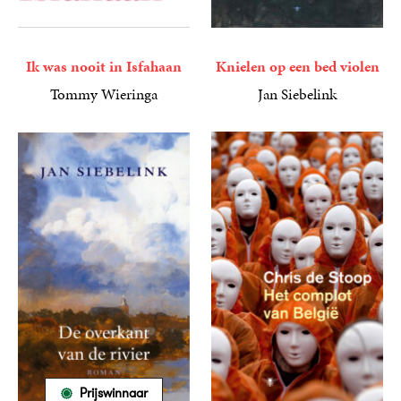
Ik was nooit in Isfahaan
Knielen op een bed violen
Tommy Wieringa
Jan Siebelink
7
E-
,
99
9
E-
,
99
book
book
Prijswinnaar