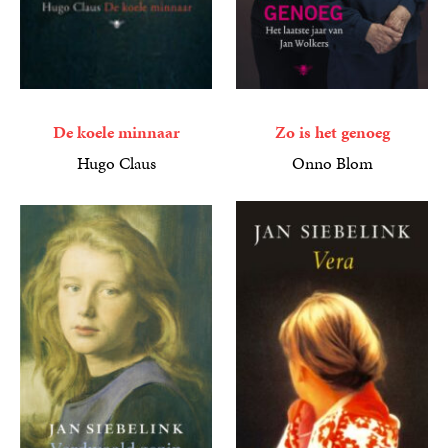
De koele minnaar
Zo is het genoeg
Hugo Claus
Onno Blom
4
E-
,
49
9
E-
,
99
book
book