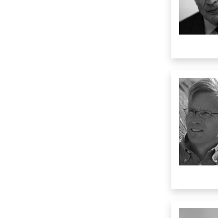
D
E
F
G
H
I
J
K
L
M
N