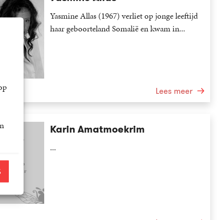
Yasmine Allas (1967) verliet op jonge leeftijd
haar geboorteland Somalië en kwam in...
op
Lees meer
an
Karin Amatmoekrim
...
S