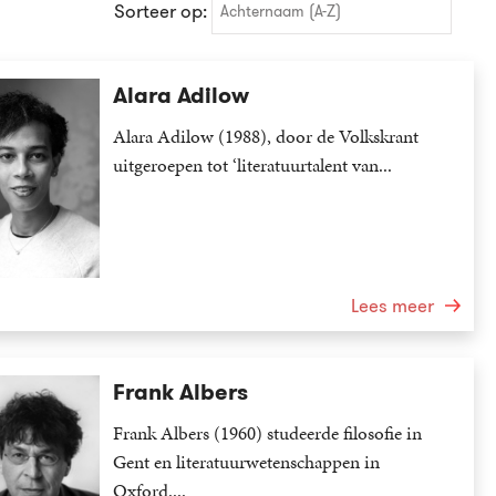
Sorteer op:
Achternaam (A-Z)
Achternaam (A-Z)
Alara Adilow
Achternaam (Z-A)
Alara Adilow (1988), door de Volkskrant
Voornaam (A-Z)
uitgeroepen tot ‘literatuurtalent van...
Voornaam (Z-A)
Lees meer
Frank Albers
Frank Albers (1960) studeerde filosofie in
Gent en literatuurwetenschappen in
Oxford....