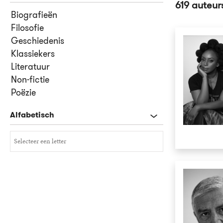
619 auteu
Biografieën
Filosofie
Geschiedenis
Klassiekers
Literatuur
Non-fictie
Poëzie
Alfabetisch
Selecteer een letter
Selecteer een letter
A
B
C