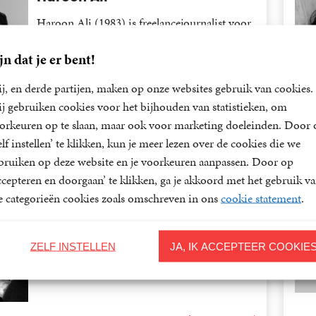
Haroon Ali (1983) is freelancejournalist voor
onder meer de Volkskrant en columnist...
jn dat je er bent!
j, en derde partijen, maken op onze websites gebruik van cookies.
j gebruiken cookies voor het bijhouden van statistieken, om
orkeuren op te slaan, maar ook voor marketing doeleinden. Door 
Lees meer
elf instellen’ te klikken, kun je meer lezen over de cookies die we
bruiken op deze website en je voorkeuren aanpassen. Door op
ccepteren en doorgaan’ te klikken, ga je akkoord met het gebruik v
Ahmet Altan
le categorieën cookies zoals omschreven in ons
cookie statement
.
Ahmet Altan (1950) is een van de grootste
schrijvers en journalisten van Turkije. Zijn...
ZELF INSTELLEN
JA, IK ACCEPTEER COOKIE