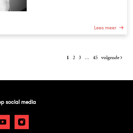
Lees meer
1
2
3
…
45
volgende
op social media