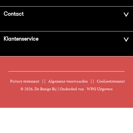
Over ons
Contact
Geschiedenis
Contactinformatie
Klantenservice
Aanbiedingsbrochures
Voor de pers
Vacatures
FAQ Boekenwebshop
Sprekersbureau
Nieuwsbrief
Digitaal lezen
Privacy statement
|
Algemene voorwaarden
|
Cookiestatement
Manuscripten
© 2026, De Bezige Bij | Onderdeel van
WPG Uitgevers
Klantenservice
Rechten
Foreign Rights