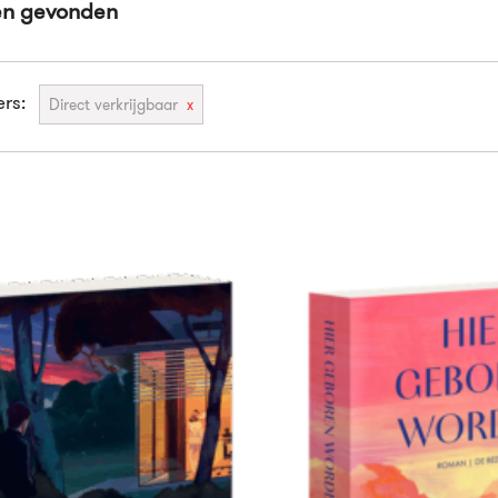
en gevonden
ers:
Direct verkrijgbaar