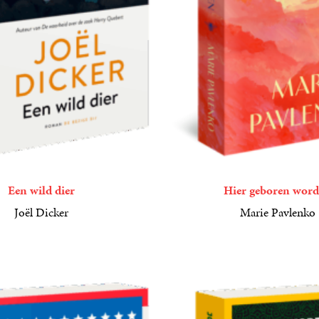
Een wild dier
Hier geboren wor
Joël Dicker
Marie Pavlenko
22
Paperback
,
99