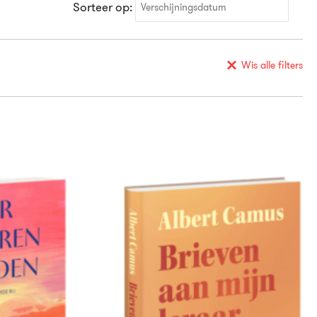
Sorteer op:
Verschijningsdatum
Verschijningsdatum
Alfabetisch (A-Z)
Wis alle filters
Alfabetisch (Z-A)
Prijs (oplopend)
Prijs (aflopend)