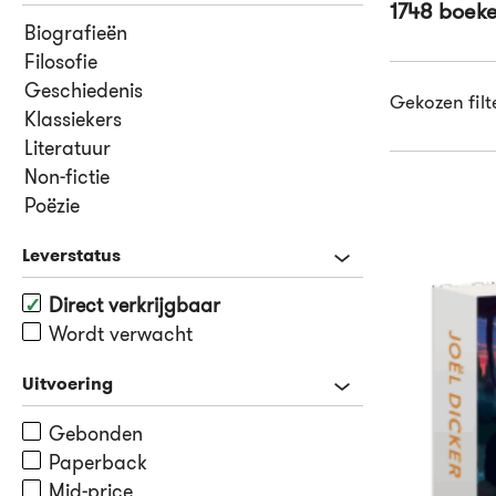
1748 boek
Biografieën
Filosofie
Geschiedenis
Gekozen filt
Klassiekers
Literatuur
Non-fictie
Poëzie
Leverstatus
Direct verkrijgbaar
Wordt verwacht
Uitvoering
Gebonden
Paperback
Mid-price