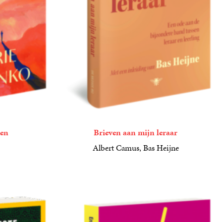
den
Brieven aan mijn leraar
Albert Camus, Bas Heijne
15
Gebonden
,
00