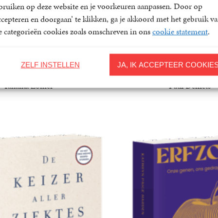
bruiken op deze website en je voorkeuren aanpassen. Door op
ccepteren en doorgaan’ te klikken, ga je akkoord met het gebruik v
le categorieën cookies zoals omschreven in ons
cookie statement
.
ZELF INSTELLEN
JA, IK ACCEPTEER COOKIE
Heremietdagen
De doodstrompe
Yanaika Zomer
Paul Demets
22
Paperback
,
99