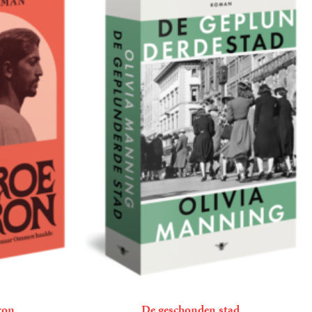
ron
De geschonden stad