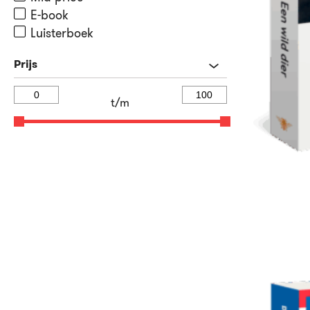
E-book
Luisterboek
Prijs
t/m
17
Paperback
,
50