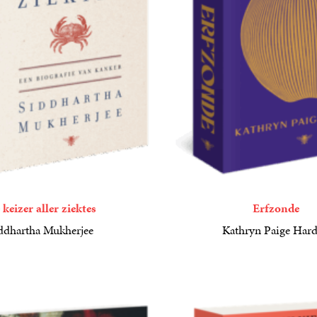
 keizer aller ziektes
Erfzonde
ddhartha Mukherjee
Kathryn Paige Har
27
Paperback
,
50