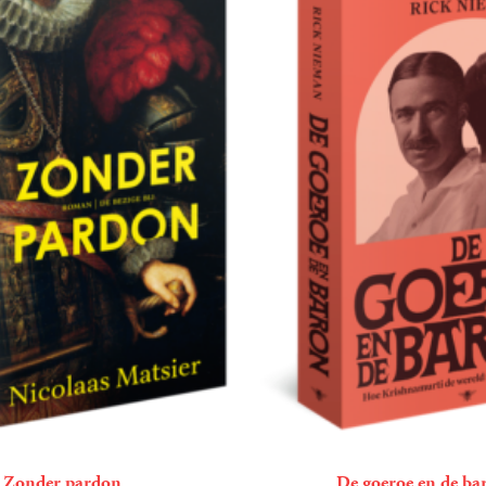
Zonder pardon
De goeroe en de ba