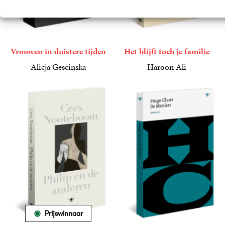
Vrouwen in duistere tijden
Het blijft toch je familie
Alicja Gescinska
Haroon Ali
29
Paperback
,
99
19
Paperback
,
99
Prijswinnaar