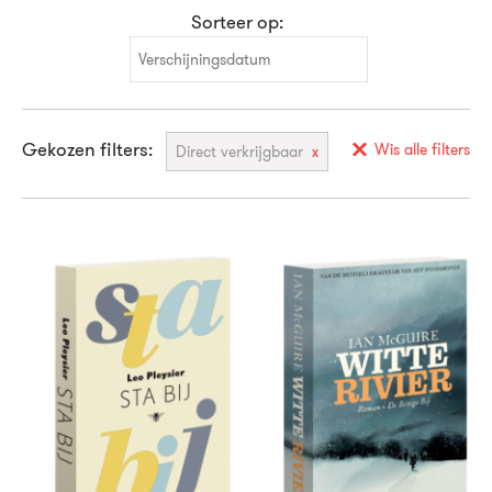
Sorteer op:
Verschijningsdatum
Verschijningsdatum
Gekozen filters:
Alfabetisch (A-Z)
Wis alle filters
Direct verkrijgbaar
Alfabetisch (Z-A)
Prijs (oplopend)
Prijs (aflopend)