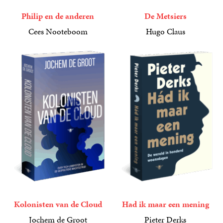
Philip en de anderen
De Metsiers
Cees Nooteboom
Hugo Claus
17
Paperback
,
50
12
Paperback
,
50
Kolonisten van de Cloud
Had ik maar een mening
Jochem de Groot
Pieter Derks