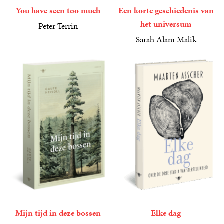
You have seen too much
Een korte geschiedenis van
het universum
Peter Terrin
34
Paperback
,
99
Sarah Alam Malik
24
Paperback
,
99
Mijn tijd in deze bossen
Elke dag