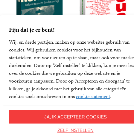
Fijn dat je er bent!
Wij, en derde partijen, maken op onze websites gebruik van
cookies. Wij gebruiken cookies voor het bijhouden van
Konvooi
J’accuse
statistieken, om voorkeuren op te slaan, maar ook voor marke
Tommy Wieringa
Lisa Weeda, Teddy Tops
doeleinden. Door op ‘Zelf instellen’ te klikken, kun je meer le
17
Paperback
,
50
19
Paperback
,
99
over de cookies die we gebruiken op deze website en je
voorkeuren aanpassen. Door op ‘Accepteren en doorgaan’ te
klikken, ga je akkoord met het gebruik van alle categorieën
cookies zoals omschreven in ons
cookie statement
.
JA, IK ACCEPTEER COOKIES
ZELF INSTELLEN