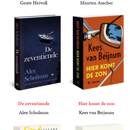
Gaute Heivoll
Maarten Asscher
29
Paperback
,
99
23
Gebonden
,
99
De zeventiende
Hier komt de zon
Alex Schulman
Kees van Beijnum
24
Gebonden
,
99
29
Paperback
,
99