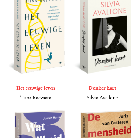
Het eeuwige leven
Donker hart
Tiina Raevaara
Silvia Avallone
24
Paperback
,
99
24
Paperback
,
99