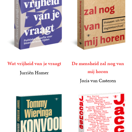
Wat vrijheid van je vraagt
De mensheid zal nog van
mij horen
Jurriën Hamer
22
Paperback
,
99
Joris van Casteren
24
Paperback
,
99