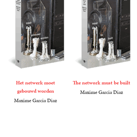
Het netwerk moet
The network must be built
gebouwd worden
Maxime Garcia Diaz
25
Paperback
,
00
Maxime Garcia Diaz
25
Paperback
,
00